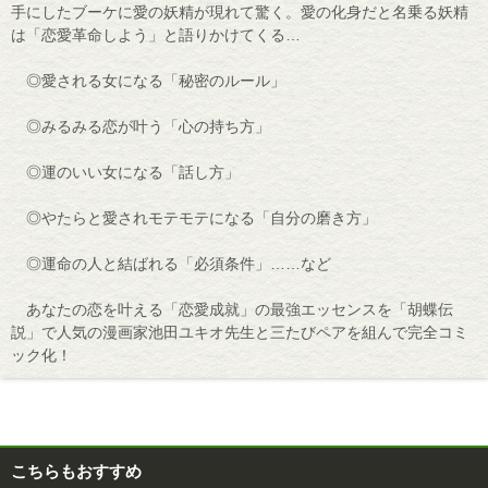
手にしたブーケに愛の妖精が現れて驚く。愛の化身だと名乗る妖精
は「恋愛革命しよう」と語りかけてくる…
◎愛される女になる「秘密のルール」
◎みるみる恋が叶う「心の持ち方」
◎運のいい女になる「話し方」
◎やたらと愛されモテモテになる「自分の磨き方」
◎運命の人と結ばれる「必須条件」……など
あなたの恋を叶える「恋愛成就」の最強エッセンスを「胡蝶伝
説」で人気の漫画家池田ユキオ先生と三たびペアを組んで完全コミ
ック化！
こちらもおすすめ