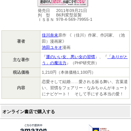
2011年09月21日
発売日
B6判変型並製
判 型
978-4-569-79955-1
ＩＳＢＮ
佳川奈未
原作 《（佳川）作家、作詞家、（池
著者
田）漫画家》
池田ユキオ
漫画
『
運のいい女、悪い女の習慣
』、『
「ありがと
主な著作
う」の魔法力
』（PHP研究所）
税込価格
1,210円（本体価格1,100円）
恋愛そして結婚……愛される振る舞い、言葉遣
内容
い、習慣をフェアリー・なみちゃんがキュート
にナビゲート！ そして手にする本当の愛！
オンライン書店で購入する