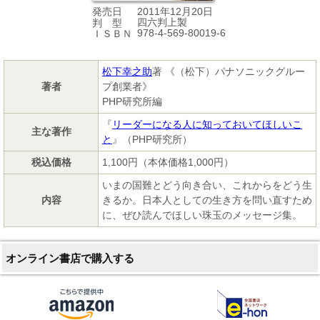
2011年12月20日
発売日
四六判上製
判 型
978-4-569-80019-6
ＩＳＢＮ
松下幸之助
著 《（松下）パナソニックグルー
著者
プ創業者》
PHP研究所編
『
リーダーになる人に知っておいてほしいこ
主な著作
と
』（PHP研究所）
税込価格
1,100円（本体価格1,000円）
いまの国難とどう向き合い、これからをどう生
内容
きるか。日本人としての生き方を問い直すため
に、ぜひ読んでほしい珠玉のメッセージ集。
オンライン書店で購入する