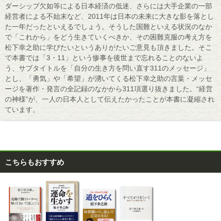
ダーシップ欠如等による日本経済の低迷、さらには大手企業の一部
経営者による不始末など、2011年は日本の未来に大きな影を落とし
た一年だったといえるでしょう。そうした国難といえる状況のなか
で「これから」をどう生きていくべきか、その困難克服の考え方を
松下幸之助に学びたいというありがたいご意見も頂きました。そこ
で本書では「3・11」という惨事を後世まで忘れることのないよ
う、サブタイトルを「自分の生き方を問い直す311のメッセージ」
とし、「勇気」や「希望」が湧いてくる松下幸之助の言葉・メッセ
ージを著作・発言の全記録のなかから311項選り抜きました。“経営
の神様”が、一人の日本人として伝えたかったことが本書に凝縮され
ています。
こちらもおすすめ