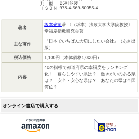
B5判並製
判 型
978-4-569-80055-4
ＩＳＢＮ
坂本光司
著 《（坂本）法政大学大学院教授》
著者
幸福度指数研究会著
『日本でいちばん大切にしたい会社』（あさ出
主な著作
版）
税込価格
1,100円（本体価格1,000円）
40の指標で都道府県の幸福度をランキング
化！ 暮らしやすい県は？ 働きがいのある県
内容
は？ 安全・安心な県は？ あなたの県は全国
何位？
オンライン書店で購入する