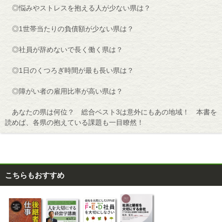
◎悩みやストレスを抱える人が少ない県は？
◎1世帯当たりの負債額が少ない県は？
◎社員が辞めないで長く働く県は？
◎1日のくつろぎ時間が最も長い県は？
◎障がい者の雇用比率が高い県は？
あなたの県は何位？ 総合ベスト3は意外にもあの地域！ 本書を
読めば、各県の抱えている課題も一目瞭然！
こちらもおすすめ