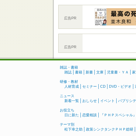
広告PR
広告PR
雑誌・書籍
雑誌
書籍
新書
文庫
児童書・ＹＡ
家
研修・教材
人材育成
セミナー
CD
DVD・ビデオ
ニュース
新着一覧
おしらせ
イベント
パブリシ
お役立ち
日に新た
恋愛相談
『ＰＨＰスペシャル
テーマ別
松下幸之助
政策シンクタンクＰＨＰ総研