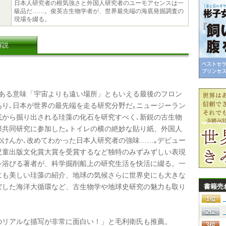
日本人研究者の根気強さと外国人研究者のユーモアセンスは一
級品だ……。俊英古生物学者が、世界最先端の海底発掘調査の
現場を綴る。
解説
ある意味「宇宙よりも遠い場所」ともいえる最後のフロン
あり､日本が世界の最先端を走る研究分野だ｡ニュージーラン
底から掘り出される珪藻の化石を研究すべく､新鋭の古生物
際共同研究に参加した｡トイレの横の絶妙な貼り紙、外国人
のけんか､改めてわかった日本人研究者の強味……｡デビュー
児童出版文化賞大賞を受賞するなど独特のみずみずしい表現
を浴びる著者が、科学掘削船上の研究生活を快活に綴る。一
にも美しい珪藻の紹介、地球の気候さらに世界史にも大きな
ぼした海洋大循環など、古生物学や地球史研究の魅力も取り
書籍売
リアルな描写が非常に面白い！」と毛利衛氏も推薦。