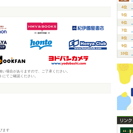
4位
5位
6位
7位
8位
9位
10位
無い場合がありますので、ご了承ください。
トにてご確認ください。
びます