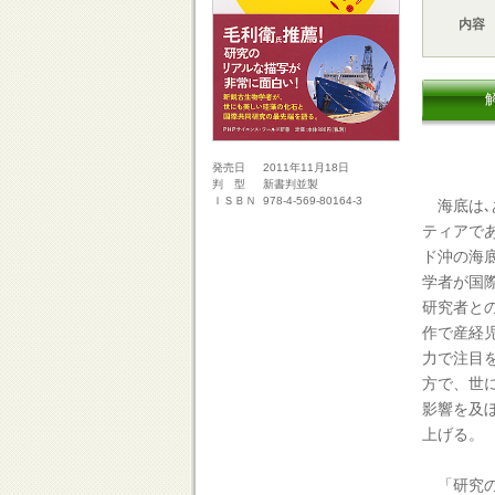
内容
2011年11月18日
発売日
新書判並製
判 型
978-4-569-80164-3
ＩＳＢＮ
海底は､
ティアで
ド沖の海
学者が国
研究者と
作で産経
力で注目
方で、世
影響を及
上げる。
「研究の