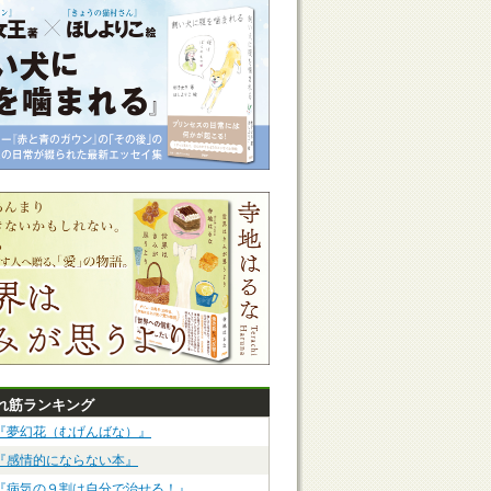
れ筋ランキング
『夢幻花（むげんばな）』
『感情的にならない本』
『病気の９割は自分で治せる！』