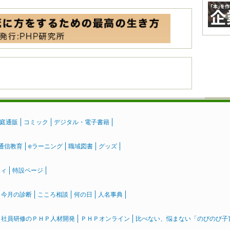
庭通販
コミック
デジタル・電子書籍
通信教育
eラーニング
職域図書
グッズ
ティ
特設ページ
』今月の診断
こころ相談
何の日
人名事典
社員研修のＰＨＰ人材開発
ＰＨＰオンライン
比べない、悩まない「のびのび子育て