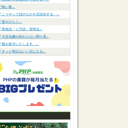
『怖い客』
『こうやって頭のなかを言語化する。』
『道をひらく』
『英単語「１万語」習得法』
『大谷吉継の終わらない関ケ原』
『猫を処方いたします。』
『きっと明日はいい日になる』