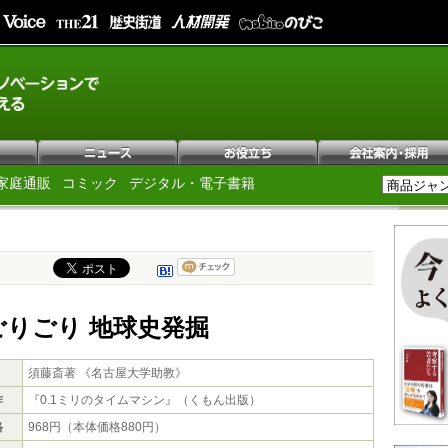
家庭通販
コミック
デジタル・電子書籍
ごりごり 地球史発掘
須藤斎著 《名古屋大学助教》
作
『0.1ミリのタイムマシン』（くもん出版）
格
968円（本体価格880円）