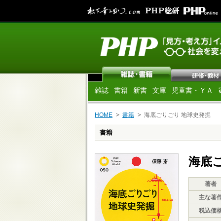
雑誌
書籍
新書
文庫
児童書・ＹＡ
HOME
書籍
海底ごりごり 地球史発掘
書籍
海底
著者
主な著
税込価