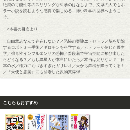
絶滅の可能性等のスリリングな科学のはなしまで、文系の人でもホ
ラー小説を読むような感覚で楽しめる、怖い科学の世界へようこ
そ。
○本書の目次より
自由意志なんて存在しない？／恐怖の実験エトセトラ／脳を切除
するロボトミー手術／ギロチンを科学する／ヒトラーが信じた優生
学／強毒性インフルエンザの恐怖／普段着で宇宙空間に飛び出した
らどうなる？／もし異星人が本当にいたら／本当は足りない？ 日
本の水／権力に近づきすぎたガリレオ／天から鉄槌が降ってくる！
／『天使と悪魔』にも登場した反物質爆弾…
こちらもおすすめ