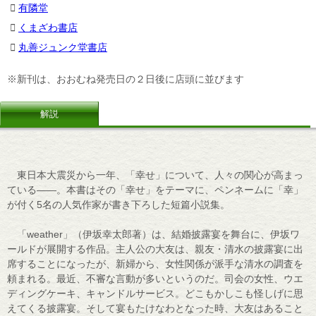
有隣堂
くまざわ書店
丸善ジュンク堂書店
※新刊は、おおむね発売日の２日後に店頭に並びます
解説
東日本大震災から一年、「幸せ」について、人々の関心が高まっ
ている――。本書はその「幸せ」をテーマに、ペンネームに「幸」
が付く5名の人気作家が書き下ろした短篇小説集。
「weather」（伊坂幸太郎著）は、結婚披露宴を舞台に、伊坂ワ
ールドが展開する作品。主人公の大友は、親友・清水の披露宴に出
席することになったが、新婦から、女性関係が派手な清水の調査を
頼まれる。最近、不審な言動が多いというのだ。司会の女性、ウエ
ディングケーキ、キャンドルサービス。どこもかしこも怪しげに思
えてくる披露宴。そして宴もたけなわとなった時、大友はあること