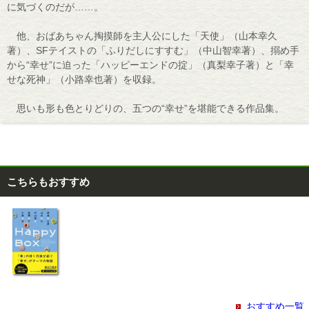
に気づくのだが……。
他、おばあちゃん掏摸師を主人公にした「天使」（山本幸久
著）、SFテイストの「ふりだしにすすむ」（中山智幸著）、搦め手
から“幸せ”に迫った「ハッピーエンドの掟」（真梨幸子著）と「幸
せな死神」（小路幸也著）を収録。
思いも形も色とりどりの、五つの“幸せ”を堪能できる作品集。
こちらもおすすめ
おすすめ一覧