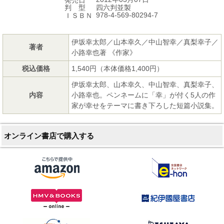
発売日
四六判並製
判 型
978-4-569-80294-7
ＩＳＢＮ
伊坂幸太郎／山本幸久／中山智幸／真梨幸子／
著者
小路幸也著 《作家》
税込価格
1,540円（本体価格1,400円）
伊坂幸太郎、山本幸久、中山智幸、真梨幸子、
内容
小路幸也。ペンネームに「幸」が付く5人の作
家が幸せをテーマに書き下ろした短篇小説集。
オンライン書店で購入する