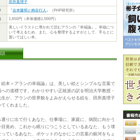
田所真理子
作
『
吉本隆明と柄谷行人
』（PHP研究所）
格
1,650円（本体価格1,500円）
美しいイラストに導かれて読むアランの『幸福論』。幸福につ
いて考えるため、また、心を整理するよすがとして、手もとに
置いてほしい本。
解説
絵本＞アランの幸福論』は、美しい絵とシンプルな言葉で
福への道標です。わかりやすい正統派の訳を明治大学教授・
先生が、アランの世界観をよみがえらせる絵を、田所真理子
いてくれました。
書籍売
通りに出て行くあなた、仕事場に、家庭に、病院に向かう
今目覚め、これから眠りにつこうとしているあなた、もう壊
なっているあなた、ポケットのなかにこの言葉の銀河をちょ