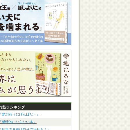
れ筋ランキング
『夢幻花（むげんばな）』
『感情的にならない本』
『病気の９割は自分で治せる！』