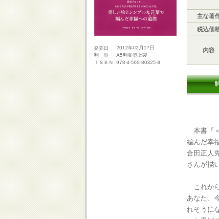
主な著
税込価
2012年02月17日
発売日
内容
A5判変型上製
判 型
978-4-569-80325-8
ＩＳＢＮ
本書『＜
編んだ幸
合田正人
さんが描
これから
あなた、
れそうに