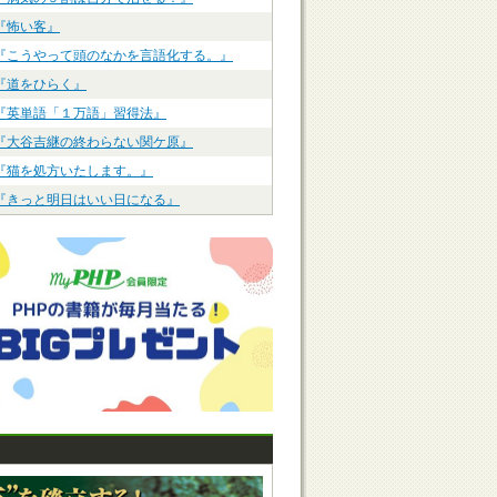
『怖い客』
『こうやって頭のなかを言語化する。』
『道をひらく』
『英単語「１万語」習得法』
『大谷吉継の終わらない関ケ原』
『猫を処方いたします。』
『きっと明日はいい日になる』