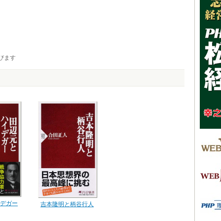
びます
デガー
吉本隆明と柄谷行人