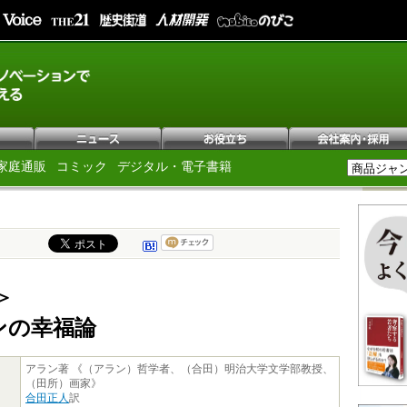
家庭通販
コミック
デジタル・電子書籍
＞
ンの幸福論
アラン著 《（アラン）哲学者、（合田）明治大学文学部教授、
（田所）画家》
合田正人
訳