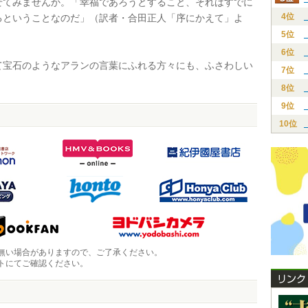
せてみませんか。「幸福であろうとすること、それはすでに
4位
るということなのだ」（訳者・合田正人「序にかえて」よ
5位
6位
宝石のようなアランの言葉にふれる方々にも、ふさわしい
7位
8位
9位
10位
無い場合がありますので、ご了承ください。
トにてご確認ください。