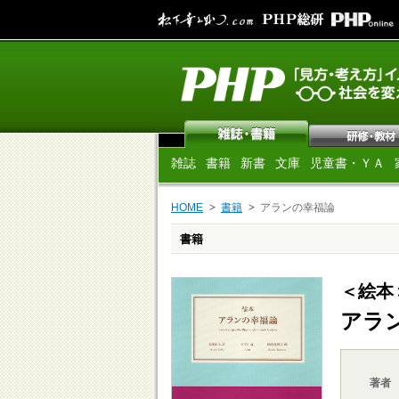
雑誌
書籍
新書
文庫
児童書・ＹＡ
HOME
書籍
アランの幸福論
書籍
＜絵本
アラ
著者