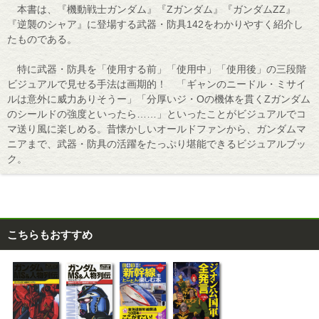
本書は、『機動戦士ガンダム』『Zガンダム』『ガンダムZZ』
『逆襲のシャア』に登場する武器・防具142をわかりやすく紹介し
たものである。
特に武器・防具を「使用する前」「使用中」「使用後」の三段階
ビジュアルで見せる手法は画期的！ 「ギャンのニードル・ミサイ
ルは意外に威力ありそうー」「分厚いジ・Oの機体を貫くZガンダム
のシールドの強度といったら……」といったことがビジュアルでコ
マ送り風に楽しめる。昔懐かしいオールドファンから、ガンダムマ
ニアまで、武器・防具の活躍をたっぷり堪能できるビジュアルブッ
ク。
こちらもおすすめ