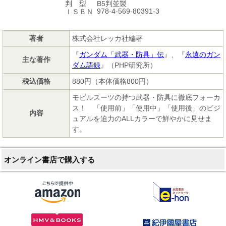
B5判並製
判 型
978-4-569-80391-3
ＩＳＢＮ
著者
株式会社レッカ社編著
『
ガンダム「武器・防具」伝
』、『
永遠のガン
主な著作
ダム語録
』（PHP研究所）
税込価格
880円（本体価格800円）
モビルスーツの持つ武器・防具に徹底フォーカ
ス！ 「使用前」「使用中」「使用後」のビジ
内容
ュアルを迫力のALLカラーで鮮やかに見せま
す。
オンライン書店で購入する