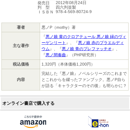
2012年08月24日
発売日
四六判並製
判 型
978-4-569-80724-9
ＩＳＢＮ
著者
悪ノP（mothy）著
『
悪ノ娘 黄のクロアテュール 悪ノ娘 緑のヴィ
ーゲンリート
』、『
悪ノ娘 赤のプラエルディ
主な著作
ウム
』、『
悪ノ娘 青のプレファッチオ
』、
『
悪ノ間奏曲
』（PHP研究所）
税込価格
1,320円（本体価格1,200円）
完結した『悪ノ娘』ノベルシリーズのこれまで
内容
とこれからを綴ったファンブック。悪ノP自ら
が語る「キャラクターのその後」も明らかに？
オンライン書店で購入する