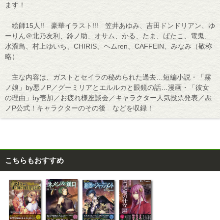
ます！
絵師15人!! 豪華イラスト!!! 笠井あゆみ、吉田ドンドリアン、ゆ
ーりん＠北乃友利、鈴ノ助、オサム、かる、たま、ばたこ、電鬼、
水溜鳥、村上ゆいち、CHIRIS、ヘムren、CAFFEIN、みなみ（敬称
略）
主な内容は、ガストとセイラの秘められた過去…短編小説・「霧
ノ娘」by悪ノP／グーミリアとエルルカと眼鏡の話…漫画・「彼女
の理由」by壱加／お疲れ様座談会／キャラクター人気投票発表／悪
ノP公式！キャラクターのその後 などを収録！
こちらもおすすめ