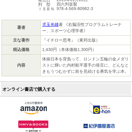
四六判並製
判 型
978-4-569-80982-3
ＩＳＢＮ
児玉光雄
著 《右脳活性プログラムトレーナ
著者
ー、スポーツ心理学者》
主な著作
『イチロー思考』（東邦出版）
税込価格
1,430円（本体価格1,300円）
体操日本を背負って、ロンドン五輪の金メダリ
内容
ストに輝いた内村航平選手の発言に、どんなと
きもうつむかずに前を見続ける勇気を学ぶ本。
オンライン書店で購入する