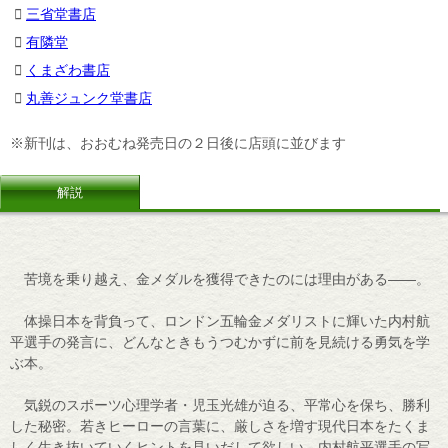
三省堂書店
有隣堂
くまざわ書店
丸善ジュンク堂書店
※新刊は、おおむね発売日の２日後に店頭に並びます
解説
苦境を乗り越え、金メダルを獲得できたのには理由がある――。
体操日本を背負って、ロンドン五輪金メダリストに輝いた内村航
平選手の発言に、どんなときもうつむかずに前を見続ける勇気を学
ぶ本。
気鋭のスポーツ心理学者・児玉光雄が迫る、平常心を保ち、勝利
した秘密。若きヒーローの言葉に、厳しさを増す現代日本をたくま
しく生き抜いていくヒントを見いだして欲しい。内村航平選手の写