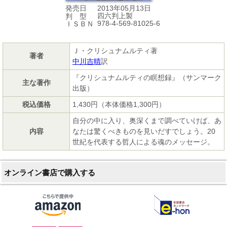
2013年05月13日
発売日
四六判上製
判 型
978-4-569-81025-6
ＩＳＢＮ
Ｊ・クリシュナムルティ著
著者
中川吉晴
訳
『クリシュナムルティの瞑想録』（サンマーク
主な著作
出版）
税込価格
1,430円（本体価格1,300円）
自分の中に入り、奥深くまで調べていけば、あ
内容
なたは驚くべきものを見いだすでしょう。20
世紀を代表する哲人による魂のメッセージ。
オンライン書店で購入する