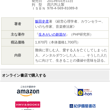
2013年03月11日
発売日
四六判上製
判 型
978-4-569-81089-8
ＩＳＢＮ
飯田史彦
著 《経営心理学者、カウンセラー、
著者
いのち作家、音楽療法家》
主な著作
『
生きがいの創造IV
』（PHP研究所）
税込価格
1,870円（本体価格1,700円）
難病に苦しむ人、愛する人を亡くしてしまった
内容
人、メンタルダウンした人……。そうした人た
ちに向けて、生きることの価値や意味を語る。
オンライン書店で購入する