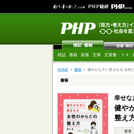
雑誌
書籍
新書
文庫
児童書・ＹＡ
HOME
書籍
健やかな子に恵まれる 女性
書籍
幸せな
健や
整え
著者