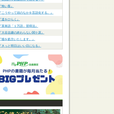
『怖い客』
『こうやって頭のなかを言語化する。』
『道をひらく』
『英単語「１万語」習得法』
『大谷吉継の終わらない関ケ原』
『猫を処方いたします。』
『きっと明日はいい日になる』