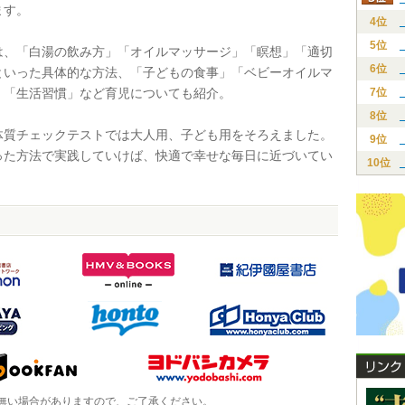
ます。
4位
5位
、「白湯の飲み方」「オイルマッサージ」「瞑想」「適切
6位
といった具体的な方法、「子どもの食事」「ベビーオイルマ
」「生活習慣」など育児についても紹介。
7位
8位
質チェックテストでは大人用、子ども用をそろえました。
9位
った方法で実践していけば、快適で幸せな毎日に近づいてい
10位
無い場合がありますので、ご了承ください。