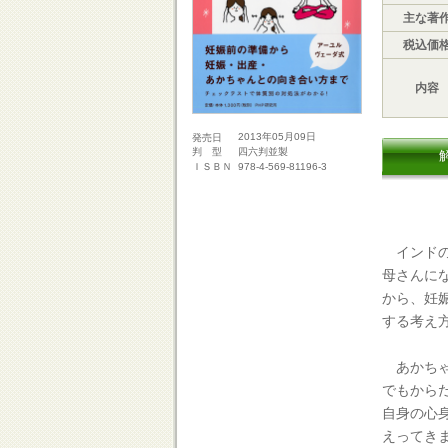
主な著
税込価
内容
2013年05月09日
発売日
四六判並製
判 型
978-4-569-81196-3
ＩＳＢＮ
インドの
母さんに
から、妊
する考え
あかちゃ
でもから
自身の心
えってき