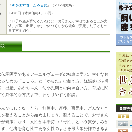
作
『
毒を出す食 ためる食
』（PHP研究所）
格
1,430円（本体価格1,300円）
よい子を産み育てるためには、お母さんが幸せであることが大
切。妊娠・出産しやすい体づくりから健全で安定した子どもの
育て方を紹介。
解説
伝承医学であるアーユルヴェーダの知恵に学ぶ、幸せなお
なるための「こころ」と「からだ」の整え方。妊娠前の準備
娠・出産、あかちゃん・幼小児期との向き合い方、育児に関
方や具体的な方法まで、わかりやすく解説。
んがほしくなったら、妊娠中、産後、育児中、どんなとき
書籍売
だを整えることから始めましょう。整えることで、お母さん
身が健康になり、女性が本来持つ「母性」という質がよみが
ます。他者を育む性である女性のよさを最大限発揮できるよ