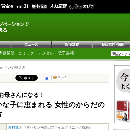
家庭通販
コミック
デジタル・電子書籍
のからだの整え方
お母さんになる！
かな子に恵まれる 女性のからだの
方
蓮村誠
著 《マハリシ南青山プライムクリニック院長》