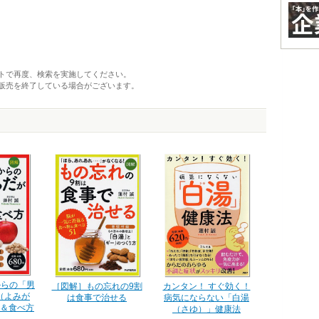
トで再度、検索を実施してください。
販売を終了している場合がございます。
からの「男
カンタン！ すぐ効く！
［図解］もの忘れの9割
（よみが
病気にならない「白湯
は食事で治せる
＆食べ方
（さゆ）」健康法