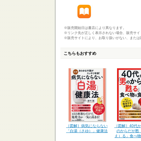
※販売開始日は書店により異なります。
※リンク先が正しく表示されない場合、販売サイ
※販売サイトにより、お取り扱いがない、または
こちらもおすすめ
［図解］40代
［図解］病気にならない
のからだが甦
「白湯（さゆ）」健康法
え）る」食べ物