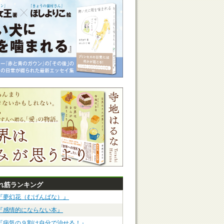
れ筋ランキング
『夢幻花（むげんばな）』
『感情的にならない本』
『病気の９割は自分で治せる！』