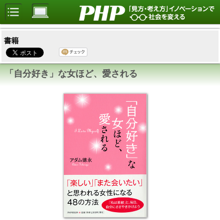
書籍
「自分好き」な女ほど、愛される