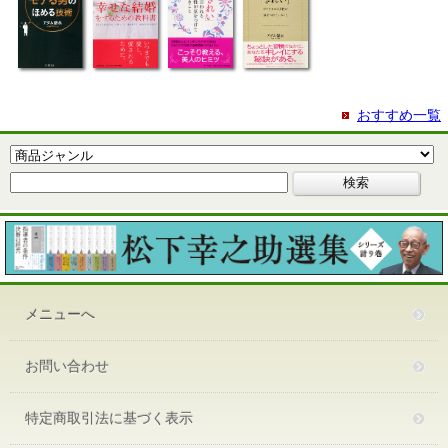
おすすめ一覧
メニューへ
お問い合わせ
特定商取引法に基づく表示