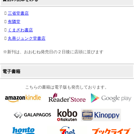
三省堂書店
有隣堂
くまざわ書店
丸善ジュンク堂書店
※新刊は、おおむね発売日の２日後に店頭に並びます
電子書籍
こちらの書籍は電子版も発売しております。