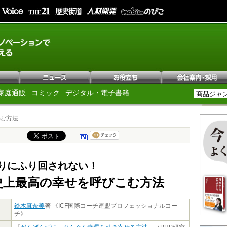
家庭通販
コミック
デジタル・電子書籍
む方法
りにふり回されない！
史上最高の幸せを呼びこむ方法
鈴木真奈美
著 《ICF国際コーチ連盟プロフェッショナルコー
チ》