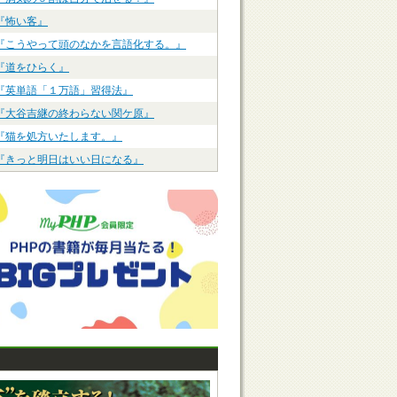
『怖い客』
『こうやって頭のなかを言語化する。』
『道をひらく』
『英単語「１万語」習得法』
『大谷吉継の終わらない関ケ原』
『猫を処方いたします。』
『きっと明日はいい日になる』