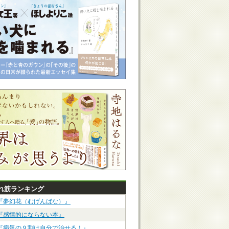
れ筋ランキング
『夢幻花（むげんばな）』
『感情的にならない本』
『病気の９割は自分で治せる！』