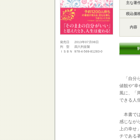
主な著
税込価
内容
2013年07月08日
発売日
四六判並製
判 型
978-4-569-81283-0
ＩＳＢＮ
「自分ら
値観や“
風に、「
できる人
本書では
感じなが
上の幸せ
チである