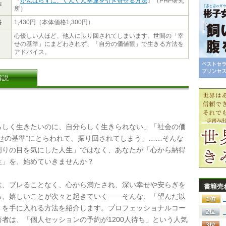
『
がんばらずに、ぐんぐん幸運を引き寄せる方法
』（PHP研究
作
所）
格
1,430円（本体価格1,300円）
心優しい人ほど、他人にふり回されてしまいます。世間の「幸
せの基準」にまどわされず、「自分の価値観」で生きる方法を
アドバイス。
解説
しく生きたいのに、自分らしく生きられない」「社会の価
幸せの基準”にとらわれて、振り回されてしまう」……そんな
周りの目を気にした人生」ではなく、あなたが「心から納得
生」を、始めていきませんか？
、ブレることなく、心から満たされ、深い幸せや安らぎを
書籍売
ら、嬉しいことが次々と起きていく――そんな、「望んだ以
」を手に入れる方法を紹介します。プロフェッショナルコー
著者は、「個人セッションの予約が1200人待ち」という人気