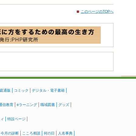
このページのTOPへ
庭通販
コミック
デジタル・電子書籍
通信教育
eラーニング
職域図書
グッズ
ティ
特設ページ
』今月の診断
こころ相談
何の日
人名事典