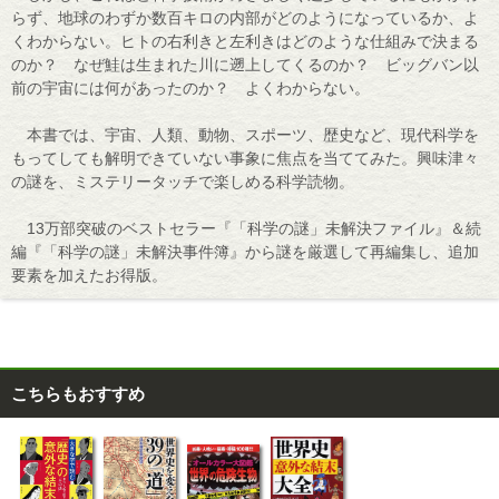
らず、地球のわずか数百キロの内部がどのようになっているか、よ
くわからない。ヒトの右利きと左利きはどのような仕組みで決まる
のか？ なぜ鮭は生まれた川に遡上してくるのか？ ビッグバン以
前の宇宙には何があったのか？ よくわからない。
本書では、宇宙、人類、動物、スポーツ、歴史など、現代科学を
もってしても解明できていない事象に焦点を当ててみた。興味津々
の謎を、ミステリータッチで楽しめる科学読物。
13万部突破のベストセラー『「科学の謎」未解決ファイル』＆続
編『「科学の謎」未解決事件簿』から謎を厳選して再編集し、追加
要素を加えたお得版。
こちらもおすすめ