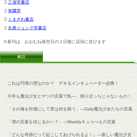
三省堂書店
有隣堂
くまざわ書店
丸善ジュンク堂書店
※新刊は、おおむね発売日の２日後に店頭に並びます
解説
これは円環の理なのか？ デキるインキュベーター必携！
今年も魔法少女とヤツの言葉で私―、独りぼっちじゃないもの！
「その魂を対価にして君は何を願う」―Daily魔法少女たちの言葉
「僕の言葉を信じるかい？」―Weeklyキュゥべえの言葉
「どんな奇跡だって起こしてあげられるよ！」―新しい魔法少女