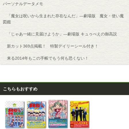
パーソナルデータメモ
「魔女は呪いから生まれた存在なんだ」―劇場版 魔女・使い魔
図鑑
「じゃあ一緒に見届けようか」―劇場版 キュゥべえの御高説
新カット369点掲載！ 特製デイリーシール付き！
来る2014年もこの手帳でもう何も恐くない！
こちらもおすすめ