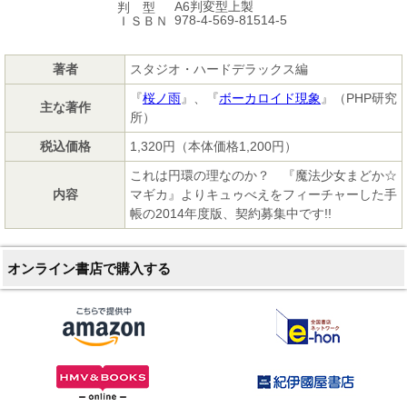
A6判変型上製
判 型
978-4-569-81514-5
ＩＳＢＮ
著者
スタジオ・ハードデラックス編
『
桜ノ雨
』、『
ボーカロイド現象
』（PHP研究
主な著作
所）
税込価格
1,320円（本体価格1,200円）
これは円環の理なのか？ 『魔法少女まどか☆
内容
マギカ』よりキュゥべえをフィーチャーした手
帳の2014年度版、契約募集中です!!
オンライン書店で購入する