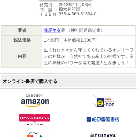
2013年11月08日
発売日
四六判並製
判 型
978-4-569-81564-0
ＩＳＢＮ
著者
藤尾美友
著 《神社開運鑑定家》
税込価格
1,430円（本体価格1,300円）
生まれたときから守ってくれているオンリーワ
内容
ンの神様が、自然神である産土の神様です。産
土の神様のパワーを得て開運人生を歩もう！
オンライン書店で購入する