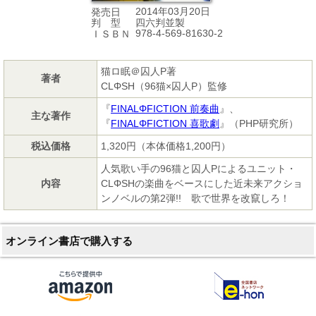
2014年03月20日
発売日
四六判並製
判 型
978-4-569-81630-2
ＩＳＢＮ
猫ロ眠＠囚人P著
著者
CLΦSH（96猫×囚人P）監修
『
FINALΦFICTION 前奏曲
』、
主な著作
『
FINALΦFICTION 喜歌劇
』（PHP研究所）
税込価格
1,320円（本体価格1,200円）
人気歌い手の96猫と囚人Pによるユニット・
内容
CLΦSHの楽曲をベースにした近未来アクショ
ンノベルの第2弾!! 歌で世界を改竄しろ！
オンライン書店で購入する