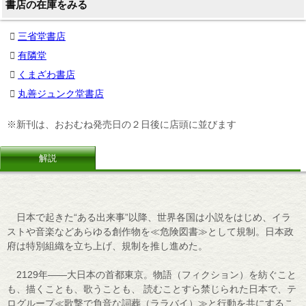
書店の在庫をみる
三省堂書店
有隣堂
くまざわ書店
丸善ジュンク堂書店
※新刊は、おおむね発売日の２日後に店頭に並びます
解説
日本で起きた“ある出来事”以降、世界各国は小説をはじめ、イラ
ストや音楽などあらゆる創作物を≪危険図書≫として規制。日本政
府は特別組織を立ち上げ、規制を推し進めた。
2129年――大日本の首都東京。物語（フィクション）を紡ぐこと
も、描くことも、歌うことも、 読むことすら禁じられた日本で、テ
ログループ≪歌撃で負音な詞葬（ララバイ）≫と行動を共にするこ