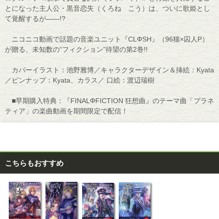
とになった主人公・黒音恋失（くろね こう）は、ついに歌姫とし
て覚醒するが――!?
ニコニコ動画で話題の音楽ユニット『CLΦSH』（96猫×囚人P）
が贈る、未知数の“フィクション”待望の第2巻!!
カバーイラスト：池野雅博／キャラクターデザイン＆挿絵：Kyata
／ピンナップ：Kyata、カラス／ 口絵：渡辺瑞樹
■早期購入特典：『FINALΦFICTION 狂想曲』のテーマ曲「プラネ
ティア」の楽曲動画を期間限定で配信！
こちらもおすすめ