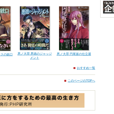
悪ノ大罪 悪徳のジャッジ
悪ノ大罪 円尾坂の仕立屋
シスの銃口
メント
おすすめ一覧
このページのTOPへ