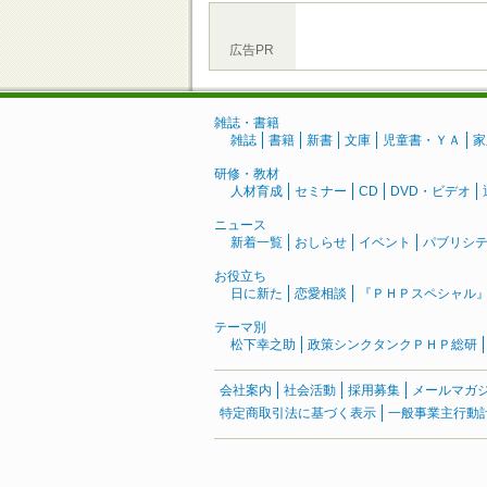
広告PR
雑誌・書籍
雑誌
書籍
新書
文庫
児童書・ＹＡ
家
研修・教材
人材育成
セミナー
CD
DVD・ビデオ
ニュース
新着一覧
おしらせ
イベント
パブリシ
お役立ち
日に新た
恋愛相談
『ＰＨＰスペシャル
テーマ別
松下幸之助
政策シンクタンクＰＨＰ総研
会社案内
社会活動
採用募集
メールマガ
特定商取引法に基づく表示
一般事業主行動