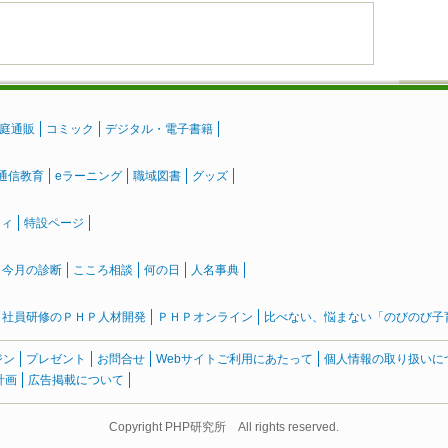
庭通販
コミック
デジタル・電子書籍
通信教育
eラーニング
職域図書
グッズ
ティ
特設ページ
』今月の診断
こころ相談
何の日
人名事典
社員研修のＰＨＰ人材開発
ＰＨＰオンライン
比べない、悩まない「のびのび子育て
ジン
プレゼント
お問合せ
Webサイトご利用にあたって
個人情報の取り扱いに
計画
広告掲載について
Copyright PHP研究所 All rights reserved.