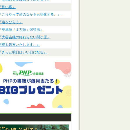
『怖い客』
『こうやって頭のなかを言語化する。』
『道をひらく』
『英単語「１万語」習得法』
『大谷吉継の終わらない関ケ原』
『猫を処方いたします。』
『きっと明日はいい日になる』