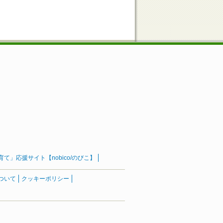
」応援サイト【nobico/のびこ】
ついて
クッキーポリシー