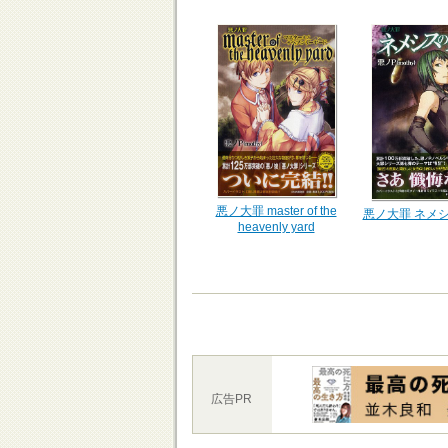
悪ノ大罪 master of the
悪ノ大罪 ネメ
heavenly yard
広告PR