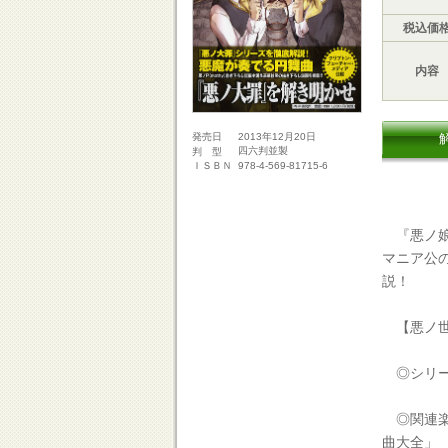
税込価
内容
2013年12月20日
発売日
四六判並製
判 型
978-4-569-81715-6
ＩＳＢＮ
『悪ノ娘
マニア公
説！
【悪ノ世
◎シリー
◎関連楽
曲大全」