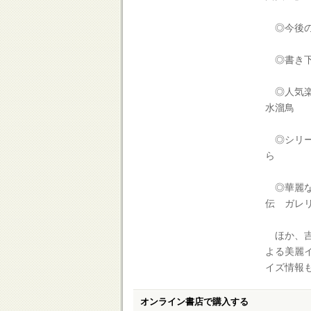
◎今後のシ
◎書き下ろし
◎人気楽曲
水溜鳥
◎シリー
ら
◎華麗な
伝 ガレ
ほか、吉田
よる美麗
イズ情報も
オンライン書店で購入する