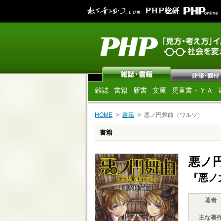
雑誌
書籍
新書
文庫
児童書・ＹＡ
HOME
書籍
悪ノ円舞曲（ワルツ）
書籍
悪ノ
『悪ノ
著者
主な著