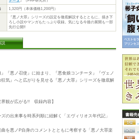
チータ
』（PHP研究所）
格
1,320円（本体価格1,200円）
『悪ノ大罪』シリーズの設定を徹底解説するとともに、描き下
ろし小説やマンガもたっぷり収録。気になる今後の展開も一部
先行公開!!
解説
』『悪ノ召使』に始まり、『悪食娘コンチータ』『ヴェノ
の狂気』へと広がりを見せる『悪ノ大罪』シリーズを徹底解
界観が広がる!! 収録内容】
書籍売
ズの出来事を時系列順に紐解く「エヴィリオス年代記」
曲を悪ノP自身のコメントとともに考察する「悪ノ大罪楽