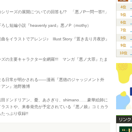
4位
リーズの展開についての回答も!? 「悪ノP一問一答!!」
5位
6位
短編小説『heavenly yard』悪ノP（mothy）
7位
8位
をイラストでアレンジ♪ Illust Story『置き去り月夜抄』
9位
10位
ズの主要キャラクター全網羅!!! マンガ『悪ノ大罪』たま
る日常が明かされる――漫画『悪徳のジャッジメント外
リアン』池野雅博
ドンドリアン、憂、あさぎり、shimano……豪華絵師に
イラストや、来春発売が予定されている『悪ノ娘』コミカラ
たっぷり収録!!