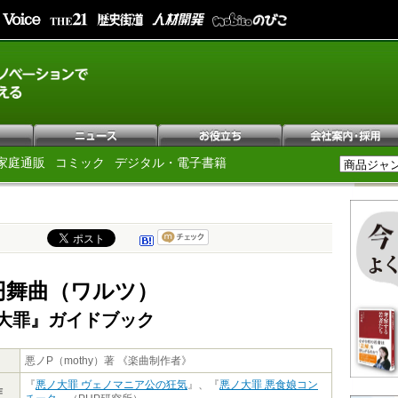
家庭通販
コミック
デジタル・電子書籍
円舞曲（ワルツ）
大罪』ガイドブック
悪ノP（mothy）著 《楽曲制作者》
『
悪ノ大罪 ヴェノマニア公の狂気
』、『
悪ノ大罪 悪食娘コン
作