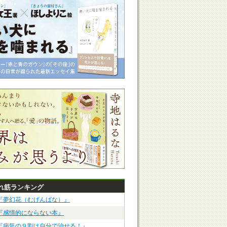
れ筋ランキング
『夢幻花（むげんばな）』
『感情的にならない本』
『病気の９割は自分で治せる！』