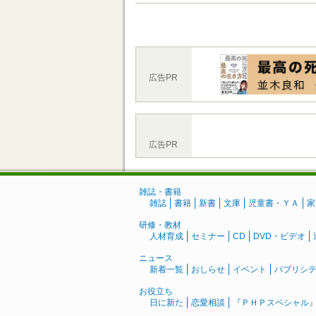
広告PR
広告PR
雑誌・書籍
雑誌
書籍
新書
文庫
児童書・ＹＡ
家
研修・教材
人材育成
セミナー
CD
DVD・ビデオ
ニュース
新着一覧
おしらせ
イベント
パブリシ
お役立ち
日に新た
恋愛相談
『ＰＨＰスペシャル