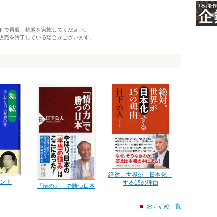
トで再度、検索を実施してください。
販売を終了している場合がございます。
絶対、世界が「日本化」
ント
する15の理由
「情の力」で勝つ日本
おすすめ一覧