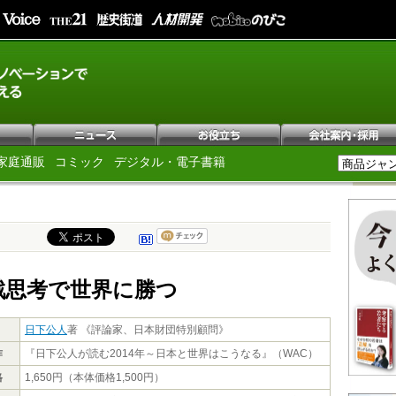
家庭通販
コミック
デジタル・電子書籍
戦思考で世界に勝つ
日下公人
著 《評論家、日本財団特別顧問》
作
『日下公人が読む2014年～日本と世界はこうなる』（WAC）
格
1,650円（本体価格1,500円）