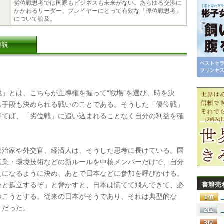
劣位戦思考では国家もビジネスも未来がない。あらゆる交渉に
かかわるリーダー、プレイヤーにとって有効な「優位戦思考」
について論及。
解説
」とは、こちらが主導権を握って“戦場”を選び、時を決
も手段も決められる戦いのことである。そうした「優位戦」
持てば、「劣位戦」に追い込まれることなく自分の利益を確
。
治家や外交官、経済人は、そうした思考に長けている。国
産業・環境技術などの新ルールを中核メンバーだけで、自分
利になるように決め、あとで日本などに参加を呼びかける。
いと孤立するぞ」と脅かすと、日本は慌てて飛んできて、必
書籍売
つこうとする。従来の日本がそうであり、それは典型的な
」だった。