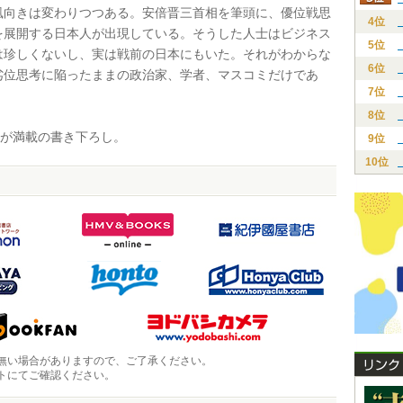
向きは変わりつつある。安倍晋三首相を筆頭に、優位戦思
4位
を展開する日本人が出現している。そうした人士はビジネス
5位
は珍しくないし、実は戦前の日本にもいた。それがわからな
6位
劣位思考に陥ったままの政治家、学者、マスコミだけであ
7位
8位
”が満載の書き下ろし。
9位
10位
無い場合がありますので、ご了承ください。
トにてご確認ください。