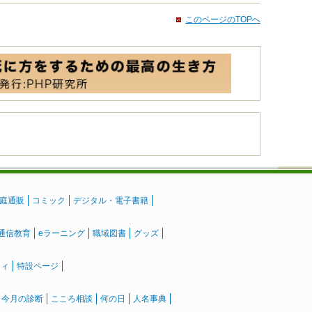
このページのTOPへ
庭通販
コミック
デジタル・電子書籍
通信教育
eラーニング
職域図書
グッズ
ティ
特設ページ
』今月の診断
こころ相談
何の日
人名事典