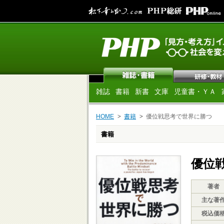
雑誌
書籍
新書
文庫
児童書・ＹＡ
HOME
書籍
優位戦思考で世界に勝つ
書籍
優位
著者
主な著
税込価