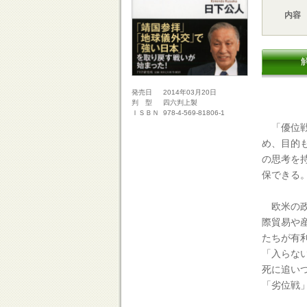
内容
2014年03月20日
発売日
四六判上製
判 型
978-4-569-81806-1
ＩＳＢＮ
「優位戦
め、目的
の思考を
保できる
欧米の政
際貿易や
たちが有
「入らな
死に追い
「劣位戦