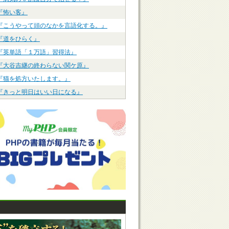
『怖い客』
『こうやって頭のなかを言語化する。』
『道をひらく』
『英単語「１万語」習得法』
『大谷吉継の終わらない関ケ原』
『猫を処方いたします。』
『きっと明日はいい日になる』