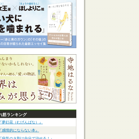
れ筋ランキング
『夢幻花（むげんばな）』
『感情的にならない本』
『病気の９割は自分で治せる！』