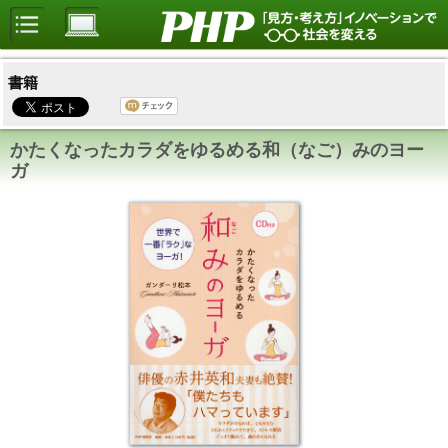
書籍
かたくなったカラダをゆるめる和（なご）みのヨー
ガ