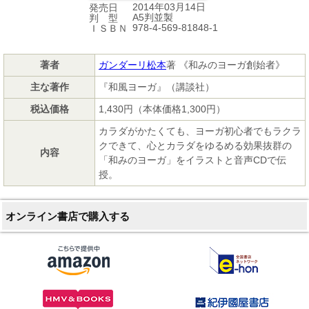
2014年03月14日
発売日
A5判並製
判 型
978-4-569-81848-1
ＩＳＢＮ
著者
ガンダーリ松本
著 《和みのヨーガ創始者》
主な著作
『和風ヨーガ』（講談社）
税込価格
1,430円（本体価格1,300円）
カラダがかたくても、ヨーガ初心者でもラクラ
クできて、心とカラダをゆるめる効果抜群の
内容
「和みのヨーガ」をイラストと音声CDで伝
授。
オンライン書店で購入する