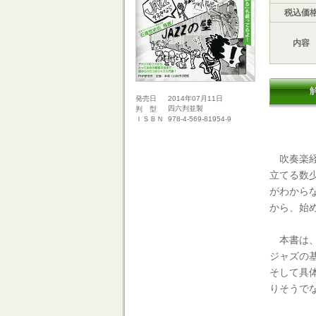
税込価
内容
2014年07月11日
発売日
四六判並製
判 型
978-4-569-81954-9
ＩＳＢＮ
吹奏楽経
立てる数
がわから
から、始
本書は、
ジャズの
そして具
りそうで