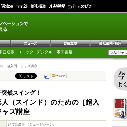
家庭通販
コミック
デジタル・電子書籍
の［超入門］ジャズ講座
で突然スイング！
楽人（スインド）のための［超入
ジャズ講座
ひび則彦著 《ミュージシャン》