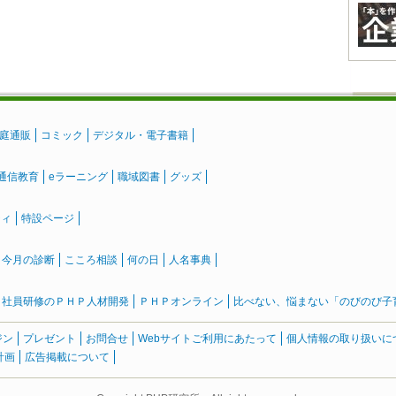
庭通販
コミック
デジタル・電子書籍
通信教育
eラーニング
職域図書
グッズ
ティ
特設ページ
』今月の診断
こころ相談
何の日
人名事典
社員研修のＰＨＰ人材開発
ＰＨＰオンライン
比べない、悩まない「のびのび子育て
ジン
プレゼント
お問合せ
Webサイトご利用にあたって
個人情報の取り扱いに
計画
広告掲載について