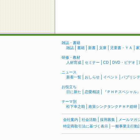
雑誌・書籍
雑誌
書籍
新書
文庫
児童書・ＹＡ
家
研修・教材
人材育成
セミナー
CD
DVD・ビデオ
ニュース
新着一覧
おしらせ
イベント
パブリシ
お役立ち
日に新た
恋愛相談
『ＰＨＰスペシャル
テーマ別
松下幸之助
政策シンクタンクＰＨＰ総研
会社案内
社会活動
採用募集
メールマガ
特定商取引法に基づく表示
一般事業主行動