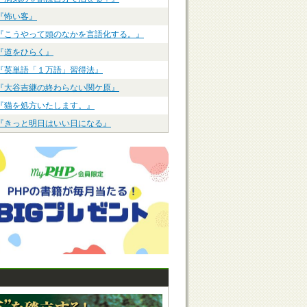
『怖い客』
『こうやって頭のなかを言語化する。』
『道をひらく』
『英単語「１万語」習得法』
『大谷吉継の終わらない関ケ原』
『猫を処方いたします。』
『きっと明日はいい日になる』