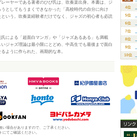
レーヤーである著者のひび氏は、吹奏楽出身。本書は、ジ
4位
ろうとしてもうまくできなかった「高校時代の自分に向け
5位
たという。吹奏楽経験者だけでなく、ジャズの初心者も必読
。
6位
7位
氏による「超面白マンガ」や「ジャズあるある」も満載
8位
しいジャズ理論は最小限にとどめ、中高生でも最後まで面白
9位
せるように作られた、画期的な本。
10位
無い場合がありますので、ご了承ください。
トにてご確認ください。