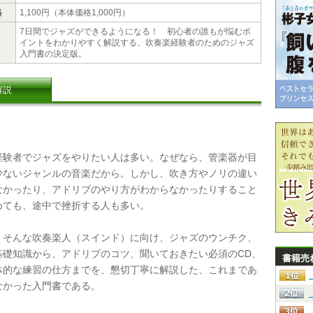
格
1,100円（本体価格1,000円）
7日間でジャズができるようになる！ 初心者の誰もが悩むポ
イントをわかりやすく解説する、吹奏楽経験者のためのジャズ
入門書の決定版。
解説
験者でジャズをやりたい人は多い。なぜなら、管楽器が目
少ないジャンルの音楽だから。しかし、吹き方やノリの違い
なかったり、アドリブのやり方がわからなかったりすること
めても、途中で挫折する人も多い。
そんな吹奏楽人（スインド）に向け、ジャズのウンチク、
基礎知識から、アドリブのコツ、聞いておきたい必須のCD、
書籍売
体的な練習の仕方までを、懇切丁寧に解説した、これまであ
なかった入門書である。