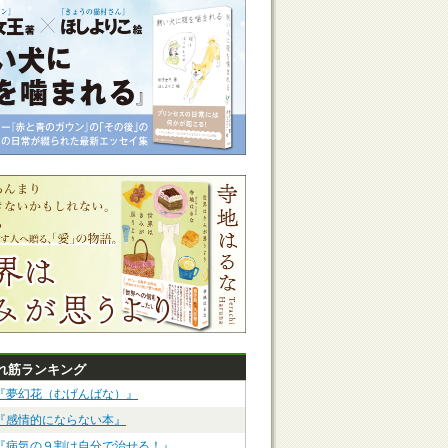
れ筋ランキング
『夢幻花（むげんばな）』
『感情的にならない本』
『病気の９割は自分で治せる！』