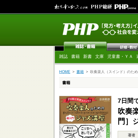
雑誌
書籍
新書
文庫
児童書・ＹＡ
HOME
書籍
吹奏楽人（スインド）のため
書籍
7日間
吹奏
門］
著者