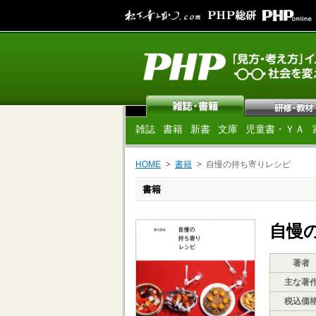
雑誌
書籍
新書
文庫
児童書・ＹＡ
HOME
書籍
自慢の持ち寄りレシピ
書籍
自慢
著者
主な著
税込価