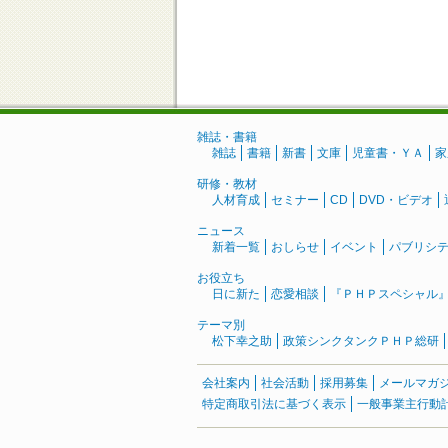
雑誌・書籍
雑誌
書籍
新書
文庫
児童書・ＹＡ
家
研修・教材
人材育成
セミナー
CD
DVD・ビデオ
ニュース
新着一覧
おしらせ
イベント
パブリシ
お役立ち
日に新た
恋愛相談
『ＰＨＰスペシャル
テーマ別
松下幸之助
政策シンクタンクＰＨＰ総研
会社案内
社会活動
採用募集
メールマガ
特定商取引法に基づく表示
一般事業主行動