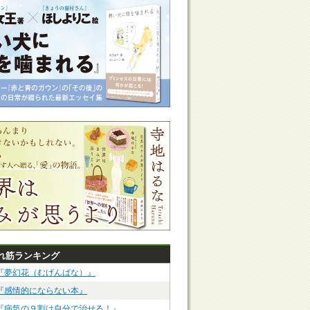
れ筋ランキング
『夢幻花（むげんばな）』
『感情的にならない本』
『病気の９割は自分で治せる！』