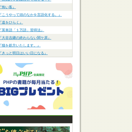
『怖い客』
『こうやって頭のなかを言語化する。』
『道をひらく』
『英単語「１万語」習得法』
『大谷吉継の終わらない関ケ原』
『猫を処方いたします。』
『きっと明日はいい日になる』