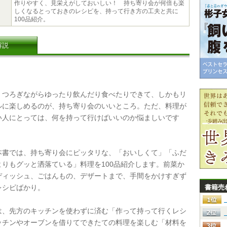
作りやすく、見栄えがしておいしい！ 持ち寄り会が何倍も楽
しくなるとっておきのレシピを、持って行き方の工夫と共に
100品紹介。
解説
つろぎながらゆったり飲んだり食べたりできて、しかもリ
ルに楽しめるのが、持ち寄り会のいいところ。ただ、料理が
い人にとっては、何を持って行けばいいのか悩ましいです
書では、持ち寄り会にピッタリな、「おいしくて」「ふだ
よりもグッと洒落ている」料理を100品紹介します。前菜か
ディッシュ、ごはんもの、デザートまで、手間をかけすぎず
レシピばかり。
書籍売
、先方のキッチンを使わずに済む「作って持って行くレシ
ッチンやオーブンを借りてできたての料理を楽しむ「材料を