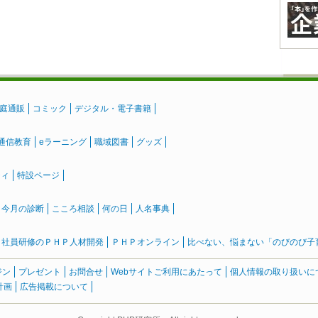
庭通販
コミック
デジタル・電子書籍
通信教育
eラーニング
職域図書
グッズ
ティ
特設ページ
』今月の診断
こころ相談
何の日
人名事典
社員研修のＰＨＰ人材開発
ＰＨＰオンライン
比べない、悩まない「のびのび子育て
ジン
プレゼント
お問合せ
Webサイトご利用にあたって
個人情報の取り扱いに
計画
広告掲載について