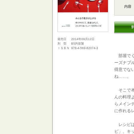
内容
2014年09月12日
発売日
B5判並製
判 型
978-4-569-82074-3
ＩＳＢＮ
部屋でく
ーズナブ
得意でな
ね……。
そこで本
んの料理
らメイン
に作れる
レシピは
ピ」、キ