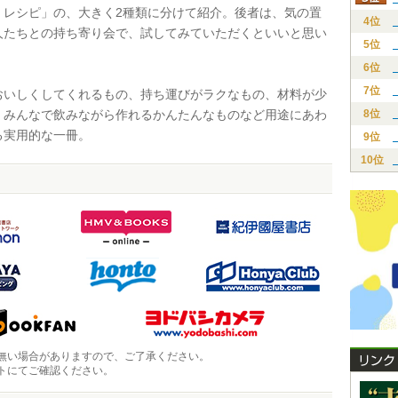
くレシピ」の、大きく2種類に分けて紹介。後者は、気の置
4位
人たちとの持ち寄り会で、試してみていただくといいと思い
5位
6位
7位
いしくしてくれるもの、持ち運びがラクなもの、材料が少
、みんなで飲みながら作れるかんたんなものなど用途にあわ
8位
る実用的な一冊。
9位
10位
無い場合がありますので、ご了承ください。
トにてご確認ください。