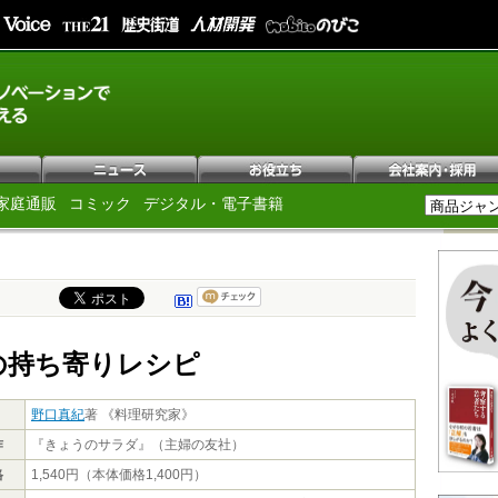
家庭通販
コミック
デジタル・電子書籍
の持ち寄りレシピ
野口真紀
著 《料理研究家》
作
『きょうのサラダ』（主婦の友社）
格
1,540円（本体価格1,400円）