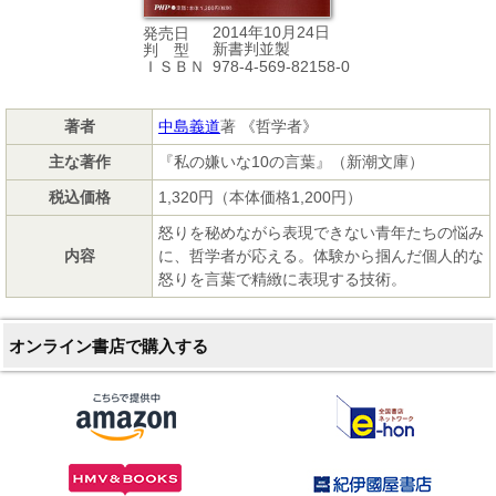
2014年10月24日
発売日
新書判並製
判 型
978-4-569-82158-0
ＩＳＢＮ
著者
中島義道
著 《哲学者》
主な著作
『私の嫌いな10の言葉』（新潮文庫）
税込価格
1,320円（本体価格1,200円）
怒りを秘めながら表現できない青年たちの悩み
内容
に、哲学者が応える。体験から掴んだ個人的な
怒りを言葉で精緻に表現する技術。
オンライン書店で購入する