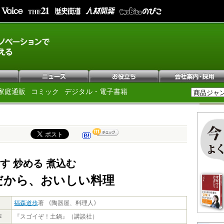
家庭通販
コミック
デジタル・電子書籍
蒸す 炒める 煮込む
だから、おいしい料理
福森道歩
著 《陶器屋、料理人》
作
『スゴイぞ！土鍋』（講談社）