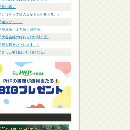
『怖い客』
『こうやって頭のなかを言語化する。』
『道をひらく』
『英単語「１万語」習得法』
『大谷吉継の終わらない関ケ原』
『猫を処方いたします。』
『きっと明日はいい日になる』