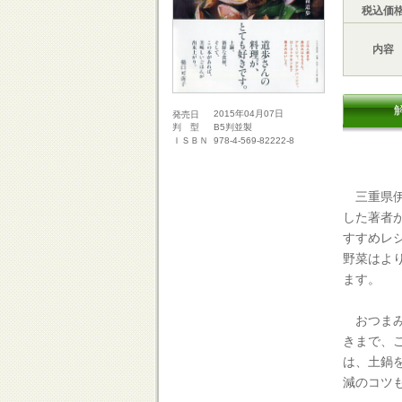
税込価
内容
2015年04月07日
発売日
B5判並製
判 型
978-4-569-82222-8
ＩＳＢＮ
三重県伊
した著者
すすめレ
野菜はよ
ます。
おつまみ
きまで、
は、土鍋
減のコツ