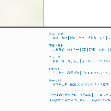
雑誌・書籍
雑誌
書籍
新書
文庫
児童書・ＹＡ
家
研修・教材
人材育成
セミナー
CD
DVD・ビデオ
ニュース
新着一覧
おしらせ
イベント
パブリシ
お役立ち
日に新た
恋愛相談
『ＰＨＰスペシャル
テーマ別
松下幸之助
政策シンクタンクＰＨＰ総研
会社案内
社会活動
採用募集
メールマガ
特定商取引法に基づく表示
一般事業主行動