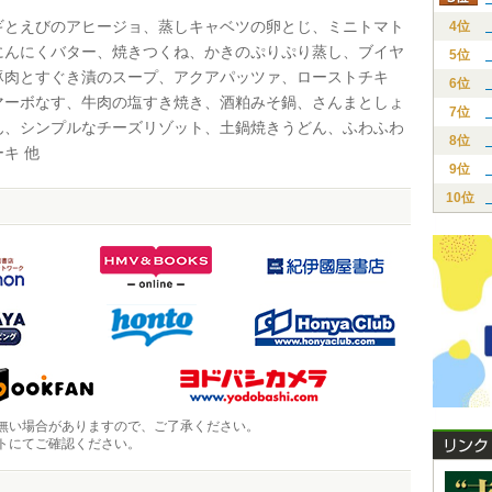
とえびのアヒージョ、蒸しキャベツの卵とじ、ミニトマト
4位
にんにくバター、焼きつくね、かきのぷりぷり蒸し、ブイヤ
5位
豚肉とすぐき漬のスープ、アクアパッツァ、ローストチキ
6位
マーボなす、牛肉の塩すき焼き、酒粕みそ鍋、さんまとしょ
7位
ん、シンプルなチーズリゾット、土鍋焼きうどん、ふわふわ
8位
キ 他
9位
10位
無い場合がありますので、ご了承ください。
トにてご確認ください。