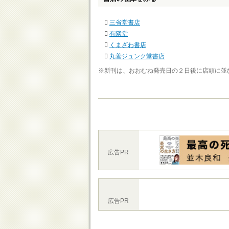
三省堂書店
有隣堂
くまざわ書店
丸善ジュンク堂書店
※新刊は、おおむね発売日の２日後に店頭に並
広告PR
広告PR