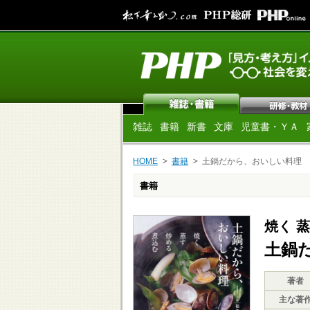
雑誌
書籍
新書
文庫
児童書・ＹＡ
HOME
書籍
土鍋だから、おいしい料理
書籍
焼く 
土鍋
著者
主な著