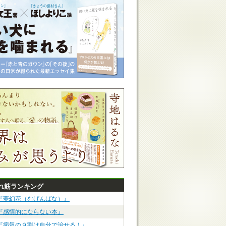
れ筋ランキング
『夢幻花（むげんばな）』
『感情的にならない本』
『病気の９割は自分で治せる！』