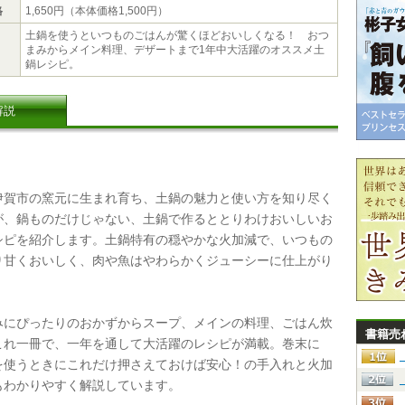
格
1,650円（本体価格1,500円）
土鍋を使うといつものごはんが驚くほどおいしくなる！ おつ
まみからメイン料理、デザートまで1年中大活躍のオススメ土
鍋レシピ。
解説
賀市の窯元に生まれ育ち、土鍋の魅力と使い方を知り尽く
が、鍋ものだけじゃない、土鍋で作るととりわけおいしいお
シピを紹介します。土鍋特有の穏やかな火加減で、いつもの
り甘くおいしく、肉や魚はやわらかくジューシーに仕上がり
にぴったりのおかずからスープ、メインの料理、ごはん炊
書籍売
これ一冊で、一年を通して大活躍のレシピが満載。巻末に
を使うときにこれだけ押さえておけば安心！の手入れと火加
もわかりやすく解説しています。