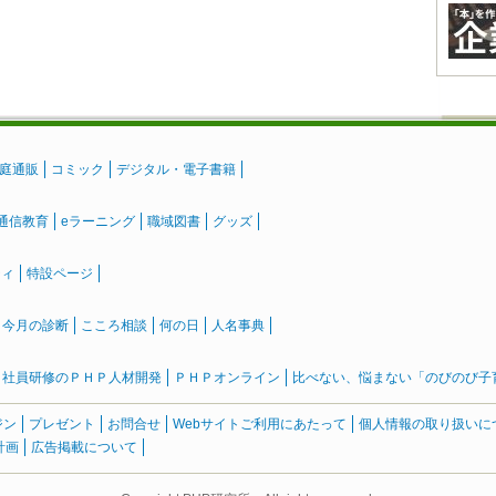
庭通販
コミック
デジタル・電子書籍
通信教育
eラーニング
職域図書
グッズ
ティ
特設ページ
』今月の診断
こころ相談
何の日
人名事典
社員研修のＰＨＰ人材開発
ＰＨＰオンライン
比べない、悩まない「のびのび子育て
ジン
プレゼント
お問合せ
Webサイトご利用にあたって
個人情報の取り扱いに
計画
広告掲載について