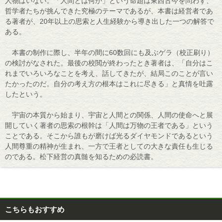
人物はいない。「人間とは何か」という命題は東西古今を問わず、
哲学者たちが挑んできた究極のテーマであるが、本書は経営者であ
る著者が、20年以上の思索と人生経験から導き出した一つの解答で
ある。
本書の制作に際し、半年の間に60数回にも及ぶゲラ（校正刷り）
の検討がなされた。最後の校閲が終わったとき著者は、「自分はこ
れまでいろいろなことを考え、話してきたが、結局このことが言い
たかったのだ。自分の考え方の根本はこれに尽きる」と真情を吐露
したという。
宇宙の本質から始まり、宇宙と人間との関係、人間の使命へと展
開していく著者の思索の根幹は「人間は万物の王者である」という
ことである。そこから誰もが磨けば光るダイヤモンドであるという
人間尊重の精神が生まれ、一方で王者としての大きな責任も生じる
のである。松下経営の真髄を知るための必読書。
こちらもおすすめ