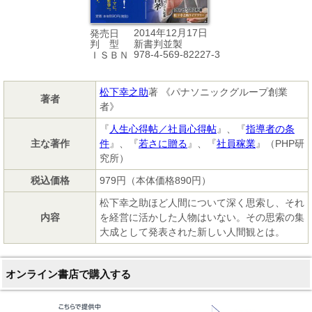
2014年12月17日
発売日
新書判並製
判 型
978-4-569-82227-3
ＩＳＢＮ
松下幸之助
著 《パナソニックグループ創業
著者
者》
『
人生心得帖／社員心得帖
』、『
指導者の条
主な著作
件
』、『
若さに贈る
』、『
社員稼業
』（PHP研
究所）
税込価格
979円（本体価格890円）
松下幸之助ほど人間について深く思索し、それ
内容
を経営に活かした人物はいない。その思索の集
大成として発表された新しい人間観とは。
オンライン書店で購入する