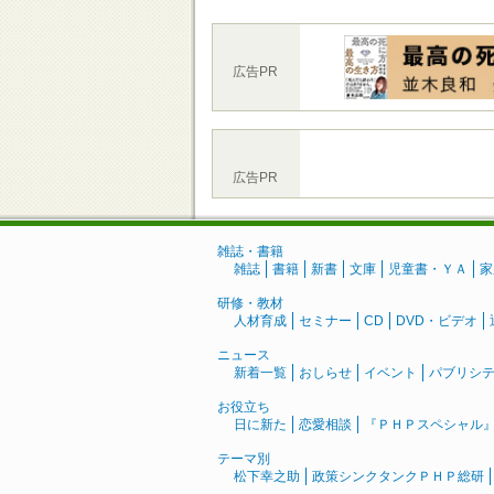
広告PR
広告PR
雑誌・書籍
雑誌
書籍
新書
文庫
児童書・ＹＡ
家
研修・教材
人材育成
セミナー
CD
DVD・ビデオ
ニュース
新着一覧
おしらせ
イベント
パブリシ
お役立ち
日に新た
恋愛相談
『ＰＨＰスペシャル
テーマ別
松下幸之助
政策シンクタンクＰＨＰ総研