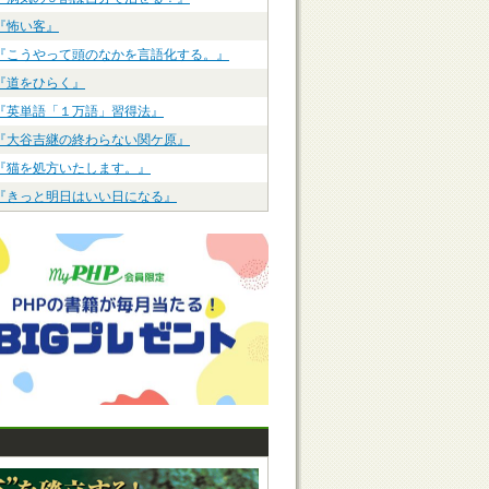
『怖い客』
『こうやって頭のなかを言語化する。』
『道をひらく』
『英単語「１万語」習得法』
『大谷吉継の終わらない関ケ原』
『猫を処方いたします。』
『きっと明日はいい日になる』