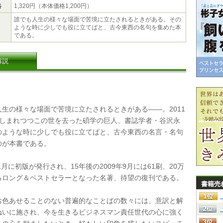
格
1,320円（本体価格1,200円）
誰でも人生の様々な場面で苦境に立たされるときがある。その
ような時に少しでも役に立てばと、古今東西の名句を集めた本
である。
解説
生の様々な場面で苦境に立たされるときがある――。2011
惜しまれつつこの世を去った碩学の巨人、書誌学者・谷沢永
のような時に少しでも役に立てばと、古今東西の名言・名句
のが本書である。
1月に初版が発行され、15年後の2009年9月には61刷、20万
るロング＆ベストセラーとなった名著、待望の復刊である。
書籍売
色あせることのない普遍的なことばの数々には、意訳と解
ねいに施され、今を生きるビジネスマン責任世代の心に強く