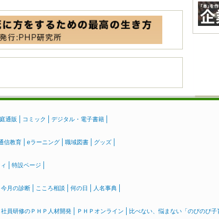
庭通販
コミック
デジタル・電子書籍
通信教育
eラーニング
職域図書
グッズ
ティ
特設ページ
』今月の診断
こころ相談
何の日
人名事典
社員研修のＰＨＰ人材開発
ＰＨＰオンライン
比べない、悩まない「のびのび子育て