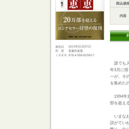
税込価
内容
2015年01月07日
発売日
新書判並製
判 型
978-4-569-82360-7
ＩＳＢＮ
誰でも人
年3月に
一が、そ
を集めた
1994年
部を超え
いまなお
説がてい