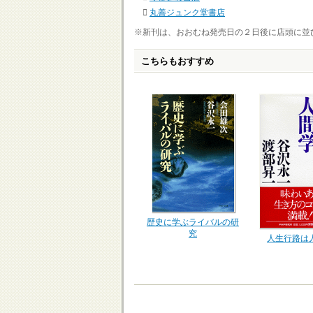
丸善ジュンク堂書店
※新刊は、おおむね発売日の２日後に店頭に並
こちらもおすすめ
歴史に学ぶライバルの研
究
人生行路は