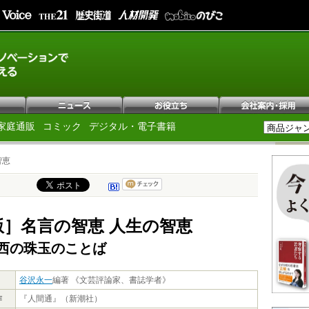
家庭通販
コミック
デジタル・電子書籍
智恵
版］名言の智恵 人生の智恵
西の珠玉のことば
谷沢永一
編著 《文芸評論家、書誌学者》
作
『人間通』（新潮社）