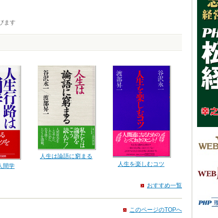
びます
人生は論語に窮まる
人生を楽しむコツ
人間学
おすすめ一覧
このページのTOPへ