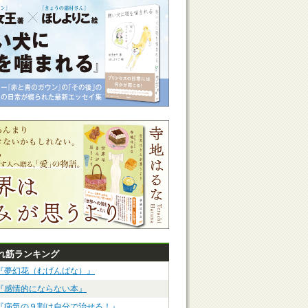
れ筋ランキング
『夢幻花（むげんばな）』
『感情的にならない本』
『病気の９割は自分で治せる！』