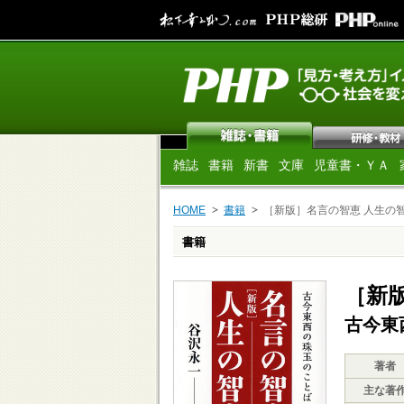
雑誌
書籍
新書
文庫
児童書・ＹＡ
HOME
書籍
［新版］名言の智恵 人生の
書籍
［新
古今東
著者
主な著