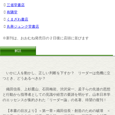
三省堂書店
有隣堂
くまざわ書店
丸善ジュンク堂書店
※新刊は、おおむね発売日の２日後に店頭に並びます
解説
いかに人を動かし、正しい判断を下すか？ リーダーは危機に立
つとき、どうあるべきか？
織田信長、上杉鷹山、石田梅岩、渋沢栄一、孟子らの先達の思想
と行動から指導者としての見識や経営の要諦を明かす。山本日本学
のエッセンスが集約された「リーダー論」の名著、待望の復刊！
【本書の目次より】＜第一章＞織田信長・創造のための破壊 ＜