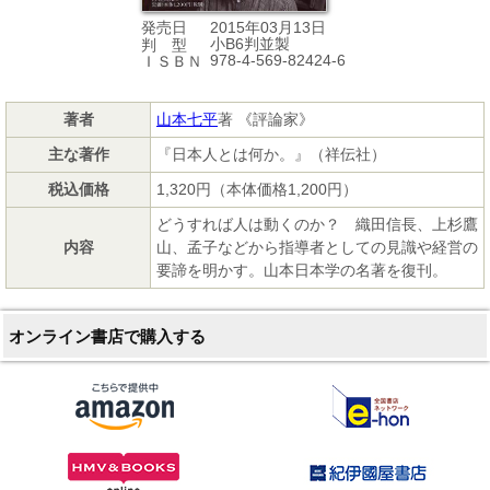
2015年03月13日
発売日
小B6判並製
判 型
978-4-569-82424-6
ＩＳＢＮ
著者
山本七平
著 《評論家》
主な著作
『日本人とは何か。』（祥伝社）
税込価格
1,320円（本体価格1,200円）
どうすれば人は動くのか？ 織田信長、上杉鷹
内容
山、孟子などから指導者としての見識や経営の
要諦を明かす。山本日本学の名著を復刊。
オンライン書店で購入する