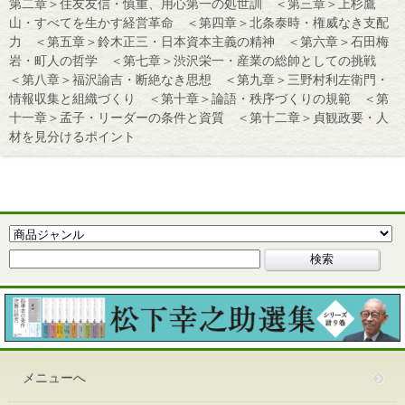
第二章＞住友友信・慎重、用心第一の処世訓 ＜第三章＞上杉鷹
山・すべてを生かす経営革命 ＜第四章＞北条泰時・権威なき支配
力 ＜第五章＞鈴木正三・日本資本主義の精神 ＜第六章＞石田梅
岩・町人の哲学 ＜第七章＞渋沢栄一・産業の総帥としての挑戦
＜第八章＞福沢諭吉・断絶なき思想 ＜第九章＞三野村利左衛門・
情報収集と組織づくり ＜第十章＞論語・秩序づくりの規範 ＜第
十一章＞孟子・リーダーの条件と資質 ＜第十二章＞貞観政要・人
材を見分けるポイント
メニューへ