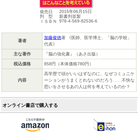
2015年06月15日
発売日
新書判並製
判 型
978-4-569-82536-6
ＩＳＢＮ
加藤俊徳
著 《医師、医学博士、「脳の学校」
著者
代表》
主な著作
『脳の強化書』（あさ出版）
税込価格
858円（本体価格780円）
高学歴で頭がいいはずなのに、なぜコミュニケ
内容
ーションがうまくとれないのだろう……不快な
思いをさせるあの人は何を考えているのか？
オンライン書店で購入する