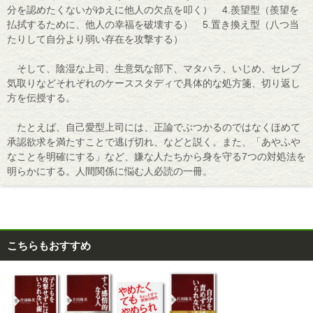
分を認めたくないがゆえに他人の欠点を叩く） 4.羨望型（羨望を
払拭するために、他人の幸福を破壊する） 5.置き換え型（八つ当
たりして自分より弱い存在を攻撃する）
そして、陰湿な上司、生意気な部下、マタハラ、いじめ、セレブ
気取りなどそれぞれのケーススタディで具体的な処方箋、切り返し
方を伝授する。
たとえば、自己愛型上司には、正論でぶつかるのではなくほめて
承認欲求を満たすことで逃げ切れ、などと説く。また、「あやふや
なことを明確にする」など、嫌な人たちから身を守る7つの対処法を
明らかにする。人間関係に悩む人必読の一冊。
こちらもおすすめ