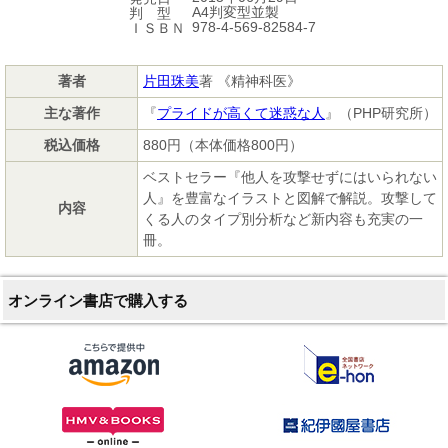
A4判変型並製
判 型
978-4-569-82584-7
ＩＳＢＮ
著者
片田珠美
著 《精神科医》
主な著作
『
プライドが高くて迷惑な人
』（PHP研究所）
税込価格
880円（本体価格800円）
ベストセラー『他人を攻撃せずにはいられない
人』を豊富なイラストと図解で解説。攻撃して
内容
くる人のタイプ別分析など新内容も充実の一
冊。
オンライン書店で購入する