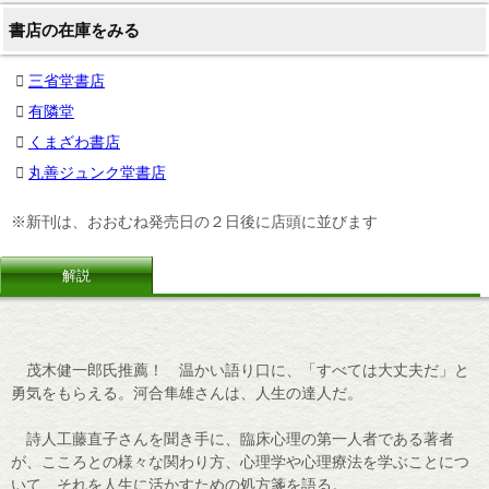
書店の在庫をみる
三省堂書店
有隣堂
くまざわ書店
丸善ジュンク堂書店
※新刊は、おおむね発売日の２日後に店頭に並びます
解説
茂木健一郎氏推薦！ 温かい語り口に、「すべては大丈夫だ」と
勇気をもらえる。河合隼雄さんは、人生の達人だ。
詩人工藤直子さんを聞き手に、臨床心理の第一人者である著者
が、こころとの様々な関わり方、心理学や心理療法を学ぶことにつ
いて、それを人生に活かすための処方箋を語る。