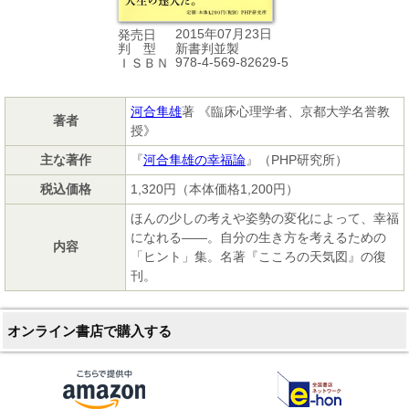
2015年07月23日
発売日
新書判並製
判 型
978-4-569-82629-5
ＩＳＢＮ
河合隼雄
著 《臨床心理学者、京都大学名誉教
著者
授》
主な著作
『
河合隼雄の幸福論
』（PHP研究所）
税込価格
1,320円（本体価格1,200円）
ほんの少しの考えや姿勢の変化によって、幸福
になれる――。自分の生き方を考えるための
内容
「ヒント」集。名著『こころの天気図』の復
刊。
オンライン書店で購入する