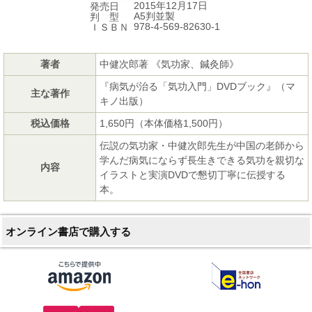
2015年12月17日
発売日
A5判並製
判 型
978-4-569-82630-1
ＩＳＢＮ
著者
中健次郎著 《気功家、鍼灸師》
『病気が治る「気功入門」DVDブック』（マ
主な著作
キノ出版）
税込価格
1,650円（本体価格1,500円）
伝説の気功家・中健次郎先生が中国の老師から
学んだ病気にならず長生きできる気功を親切な
内容
イラストと実演DVDで懇切丁寧に伝授する
本。
オンライン書店で購入する