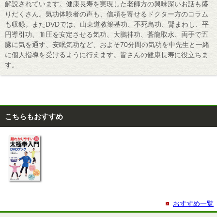
解説されています。健康長寿を実現した老師方の興味深いお話も盛
りだくさん。気功体験者の声も、信頼を寄せるドクター方のコラム
も収録。またDVDでは、山東道教築基功、不死鳥功、腎まわし、平
円導引功、血圧を安定させる気功、大鵬神功、蒼龍取水、両手で五
臓に気を通す、安眠気功など、およそ70分間の気功を中先生と一緒
に個人指導を受けるように行えます。皆さんの健康長寿に役立ちま
す。
こちらもおすすめ
おすすめ一覧