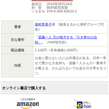
2015年08月24日
発売日
B6判変型並製
判 型
978-4-569-82633-2
ＩＳＢＮ
柴村恵美子
著 《銀座まるかん柴村グループ代
著者
表》
『
斎藤一人 天が味方する「引き寄せの法
主な著作
則」
』（PHP研究所）
税込価格
1,100円（本体価格1,000円）
お金に困らない人には共通点がある。日本一幸
せで豊かな大金持ち・斎藤一人さんの一番弟子
内容
が教える、がんばらないでお金を引き寄せるコ
ツ。
オンライン書店で購入する