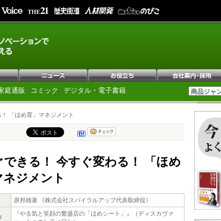
家庭通販
コミック
デジタル・電子書籍
る！ 「ほめ育」マネジメント
ぐできる！ 今すぐ変わる！ 「ほめ
マネジメント
原邦雄著 《株式会社スパイラルアップ代表取締役》
『やる気と笑顔の繁盛店の「ほめシート」』（ディスカヴァ
作