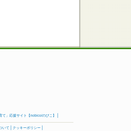
」応援サイト【nobico/のびこ】
ついて
クッキーポリシー