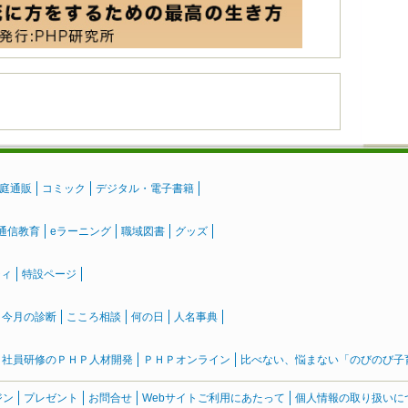
庭通販
コミック
デジタル・電子書籍
通信教育
eラーニング
職域図書
グッズ
ティ
特設ページ
』今月の診断
こころ相談
何の日
人名事典
社員研修のＰＨＰ人材開発
ＰＨＰオンライン
比べない、悩まない「のびのび子育て
ジン
プレゼント
お問合せ
Webサイトご利用にあたって
個人情報の取り扱いに