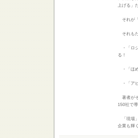
上げる」
それが「
それもた
・「ロジ
る！
・「ほめ
・「アピ
著者がそ
150社
「現場」
企業も輝