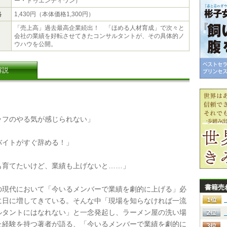
ー・トゥエンティワン）
格
1,430円（本体価格1,300円）
「売上高」過去最高企業続出！ 「ほめる人材育成」で次々と
会社の業績を好転させてきたコンサルタントが、その具体的ノ
ウハウを公開。
解説
フのやる気が感じられない」
イトがすぐ辞める！」
育てたいけど、業績も上げないと……」
書籍売
現代において「今いるメンバーで業績を劇的に上げる」必
に日に増してきている。そんな中「現場を知らなければ一流
ルタントにはなれない」と一念発起し、ラーメン屋の洗い場
た経験を持つ著者が語る、「今いるメンバーで業績を劇的に