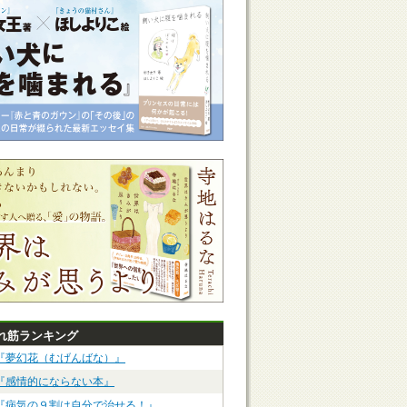
れ筋ランキング
『夢幻花（むげんばな）』
『感情的にならない本』
『病気の９割は自分で治せる！』