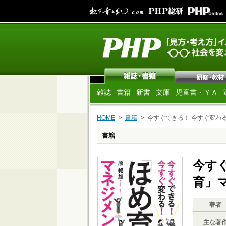
雑誌
書籍
新書
文庫
児童書・ＹＡ
HOME
書籍
今すぐできる！ 今すぐ変わ
書籍
今す
育」
著者
主な著