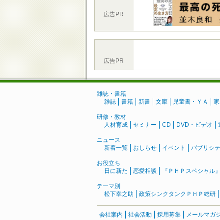
広告PR
広告PR
雑誌・書籍
雑誌
書籍
新書
文庫
児童書・ＹＡ
家
研修・教材
人材育成
セミナー
CD
DVD・ビデオ
ニュース
新着一覧
おしらせ
イベント
パブリシ
お役立ち
日に新た
恋愛相談
『ＰＨＰスペシャル
テーマ別
松下幸之助
政策シンクタンクＰＨＰ総研
会社案内
社会活動
採用募集
メールマガ