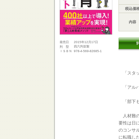
税込価
内容
2015年12月17日
発売日
四六判並製
判 型
978-4-569-82685-1
ＩＳＢＮ
「スタッ
「アルバ
「部下も
人材難の
要性は日
のコンサ
に転職し