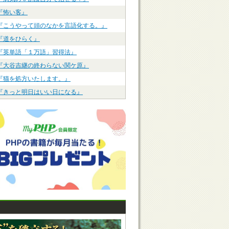
『怖い客』
『こうやって頭のなかを言語化する。』
『道をひらく』
『英単語「１万語」習得法』
『大谷吉継の終わらない関ケ原』
『猫を処方いたします。』
『きっと明日はいい日になる』