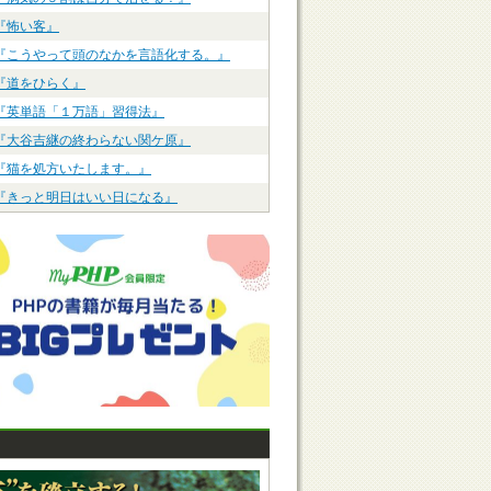
『怖い客』
『こうやって頭のなかを言語化する。』
『道をひらく』
『英単語「１万語」習得法』
『大谷吉継の終わらない関ケ原』
『猫を処方いたします。』
『きっと明日はいい日になる』