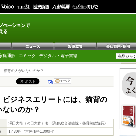
家庭通販
コミック
デジタル・電子書籍
、猫背の人がいないのか？
、ビジネスエリートには、猫背の
いないのか？
澤田大筰（沢田大作）著 《巣鴨総合治療院・整骨院総院長》
格
1,430円（本体価格1,300円）