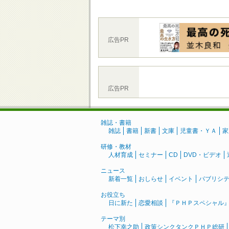
広告PR
広告PR
雑誌・書籍
雑誌
書籍
新書
文庫
児童書・ＹＡ
家
研修・教材
人材育成
セミナー
CD
DVD・ビデオ
ニュース
新着一覧
おしらせ
イベント
パブリシ
お役立ち
日に新た
恋愛相談
『ＰＨＰスペシャル
テーマ別
松下幸之助
政策シンクタンクＰＨＰ総研