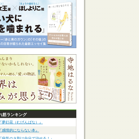
れ筋ランキング
『夢幻花（むげんばな）』
『感情的にならない本』
『病気の９割は自分で治せる！』