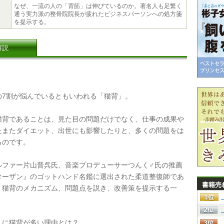
なぜ、一流の人の「背筋」は伸びているのか。著名人も足繁く
通う実力派の整骨院院長が疲れたビジネスパーソンへの処方箋
を提示する。
解説
7割が悩んでいるともいわれる「猫背」。
背であることは、見た目の問題だけでなく、仕事の成果や
たまたダイエット、出世にも影響したりと、多くの問題をは
るのです。
ファー片山晋呉氏、音楽プロデューサーつんく♂氏の推薦
ターザン』のゴットハンド名鑑に選出された柔道整復師であ
書籍売
、猫背のメカニズム、問題点を説き、改善策を提示する一
に猫背が多い理由とは？