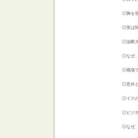
◎胸を張
◎実は関
◎油断大
◎なぜ、
◎職場で
◎意外と
◎イスの
◎ビジネ
◎なぜ、