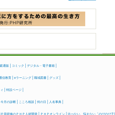
庭通販
コミック
デジタル・電子書籍
通信教育
eラーニング
職域図書
グッズ
ティ
特設ページ
』今月の診断
こころ相談
何の日
人名事典
社員研修のＰＨＰ人材開発
ＰＨＰオンライン
比べない、悩まない「のびのび子育て