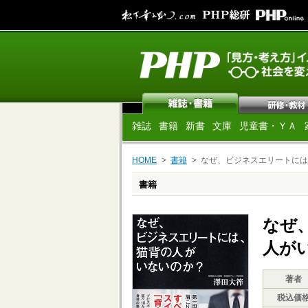
雑誌
書籍
新書
文庫
児童書・ＹＡ
HOME
書籍
なぜ、ビジネスエリートには
書籍
なぜ
人が
著者
税込価