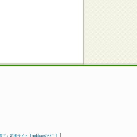
」応援サイト【nobico/のびこ】