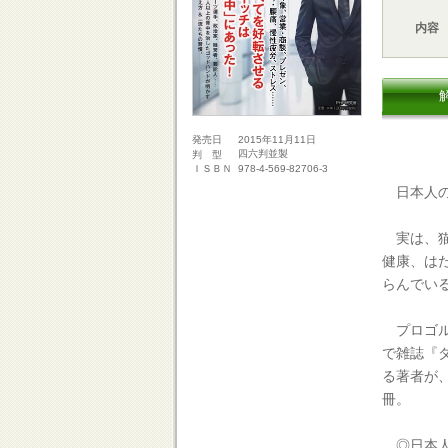
内容
2015年11月11日
発売日
四六判並製
判 型
978-4-569-82706-3
ＩＳＢＮ
日本人の
実は、猫
健康、は
らんでい
プロゴル
で雑誌『
る著者が
冊。
◎日本人