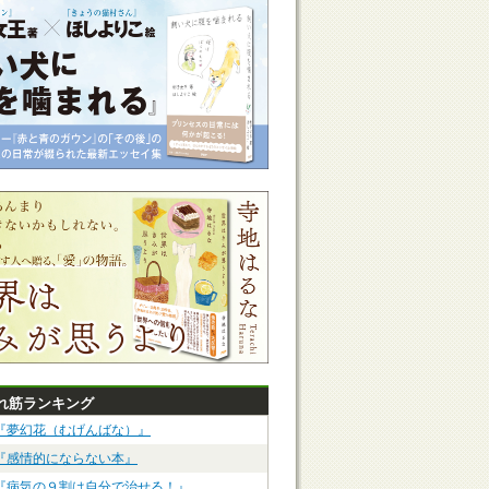
れ筋ランキング
『夢幻花（むげんばな）』
『感情的にならない本』
『病気の９割は自分で治せる！』