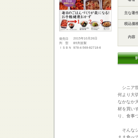
主な著
税込価
内容
2015年10月26日
発売日
B5判並製
判 型
978-4-569-82718-6
ＩＳＢＮ
シニア世
何より大
なかなか
材を買い
り、食事
そんなシ
まま食べ