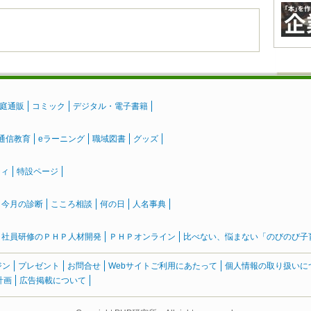
庭通販
コミック
デジタル・電子書籍
通信教育
eラーニング
職域図書
グッズ
ティ
特設ページ
』今月の診断
こころ相談
何の日
人名事典
社員研修のＰＨＰ人材開発
ＰＨＰオンライン
比べない、悩まない「のびのび子育て
ジン
プレゼント
お問合せ
Webサイトご利用にあたって
個人情報の取り扱いに
計画
広告掲載について