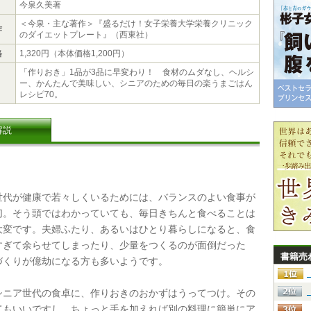
今泉久美著
＜今泉・主な著作＞『盛るだけ！女子栄養大学栄養クリニック
作
のダイエットプレート』（西東社）
格
1,320円（本体価格1,200円）
「作りおき」1品が3品に早変わり！ 食材のムダなし、ヘルシ
ー、かんたんで美味しい、シニアのための毎日の楽うまごはん
レシピ70。
解説
代が健康で若々しくいるためには、バランスのよい食事が
切。そう頭ではわかっていても、毎日きちんと食べることは
大変です。夫婦ふたり、あるいはひとり暮らしになると、食
すぎて余らせてしまったり、少量をつくるのが面倒だった
書籍売
づくりが億劫になる方も多いようです。
ニア世代の食卓に、作りおきのおかずはうってつけ。その
てもいいですし、ちょっと手を加えれば別の料理に簡単にア