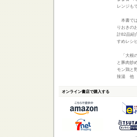
レンジも
本書では
りおきの
計82品
すめレシ
「大根の
と豚肉炒
モン鶏と
辣湯 他
オンライン書店で購入する