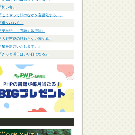
『怖い客』
『こうやって頭のなかを言語化する。』
『道をひらく』
『英単語「１万語」習得法』
『大谷吉継の終わらない関ケ原』
『猫を処方いたします。』
『きっと明日はいい日になる』