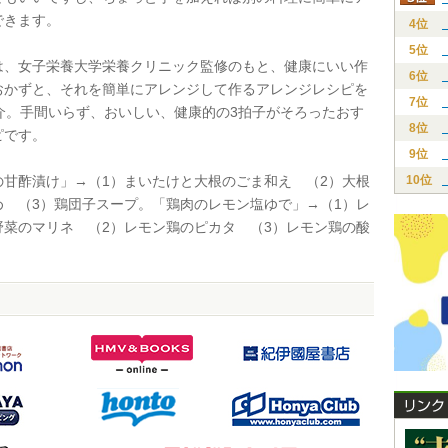
できます。
4位
5位
、女子栄養大学栄養クリニック監修のもと、健康にいい作
6位
おかずと、それを簡単にアレンジして作るアレンジレシピを
7位
紹介。手間いらず、おいしい、健康的の3拍子がそろったおす
8位
ピです。
9位
甘酢漬け」→（1）まいたけと大根のごま和え （2）大根
10位
め （3）鶏団子スープ。「鶏肉のレモン塩ゆで」→（1）レ
野菜のマリネ （2）レモン鶏のピカタ （3）レモン鶏の酸