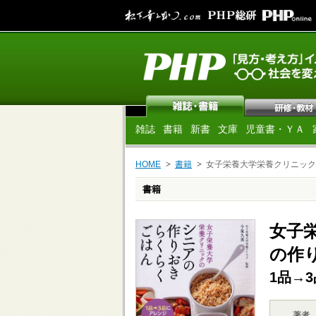
雑誌
書籍
新書
文庫
児童書・ＹＡ
HOME
書籍
女子栄養大学栄養クリニック
書籍
女子
の作
1品→
著者