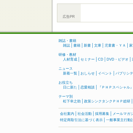
広告PR
雑誌・書籍
雑誌
書籍
新書
文庫
児童書・ＹＡ
家
研修・教材
人材育成
セミナー
CD
DVD・ビデオ
ニュース
新着一覧
おしらせ
イベント
パブリシ
お役立ち
日に新た
恋愛相談
『ＰＨＰスペシャル
テーマ別
松下幸之助
政策シンクタンクＰＨＰ総研
会社案内
社会活動
採用募集
メールマガ
特定商取引法に基づく表示
一般事業主行動