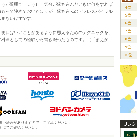
ほうが賢明でしょうし、気分が落ち込んだときに何をすれば
4位
前もって決めておいたほうが、落ち込みのデフレスパイラル
5位
込まないはずです。
6位
7位
明日はいいことがあるように思えるためのテクニックを、
神科医としての経験から書き綴ったものです。（「まえが
8位
）
9位
10位
無い場合がありますので、ご了承ください。
トにてご確認ください。