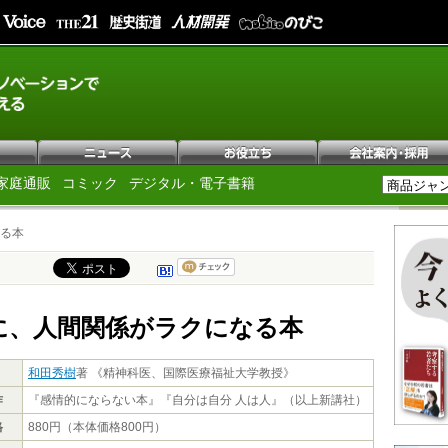
家庭通販
コミック
デジタル・電子書籍
る本
に、人間関係がラクになる本
和田秀樹
著 《精神科医、国際医療福祉大学教授》
作
『感情的にならない本』『自分は自分 人は人』（以上新講社）
格
880円（本体価格800円）