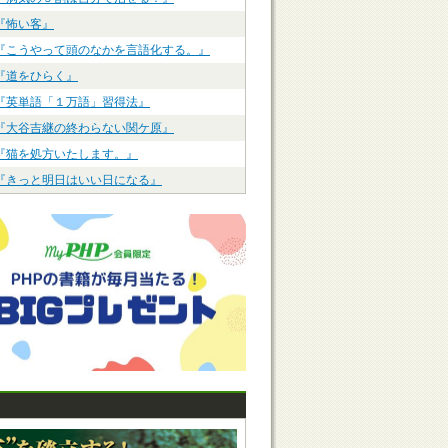
『怖い客』
『こうやって頭のなかを言語化する。』
『道をひらく』
『英単語「１万語」習得法』
『大谷吉継の終わらない関ケ原』
『猫を処方いたします。』
『きっと明日はいい日になる』