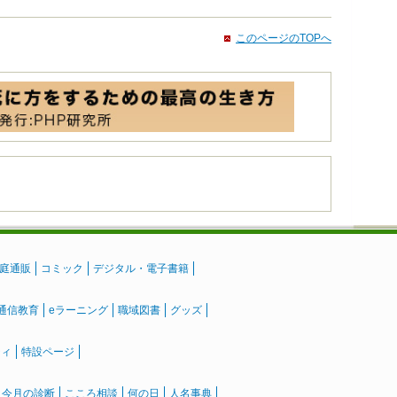
このページのTOPへ
庭通販
コミック
デジタル・電子書籍
通信教育
eラーニング
職域図書
グッズ
ティ
特設ページ
』今月の診断
こころ相談
何の日
人名事典