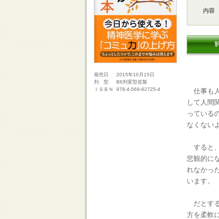
内容
2015年10月15日
発売日
B6判変型並製
判 型
978-4-569-82725-4
ＩＳＢＮ
仕事も人
して人間
っている
なくない
すると、
悲観的に
れなかっ
います。
だとする
方を柔軟