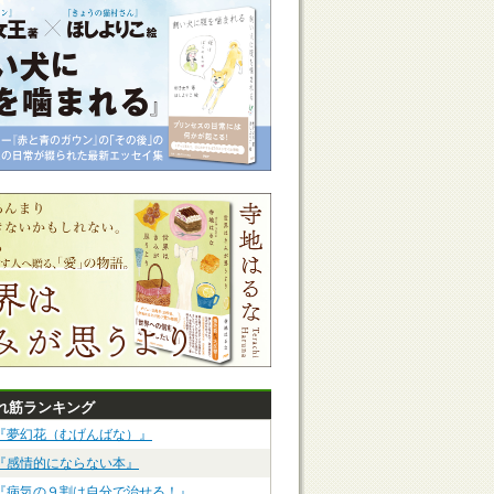
れ筋ランキング
『夢幻花（むげんばな）』
『感情的にならない本』
『病気の９割は自分で治せる！』