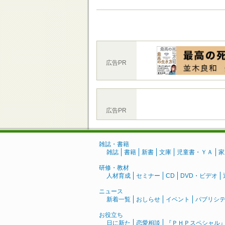
広告PR
広告PR
雑誌・書籍
雑誌
書籍
新書
文庫
児童書・ＹＡ
家
研修・教材
人材育成
セミナー
CD
DVD・ビデオ
ニュース
新着一覧
おしらせ
イベント
パブリシ
お役立ち
日に新た
恋愛相談
『ＰＨＰスペシャル