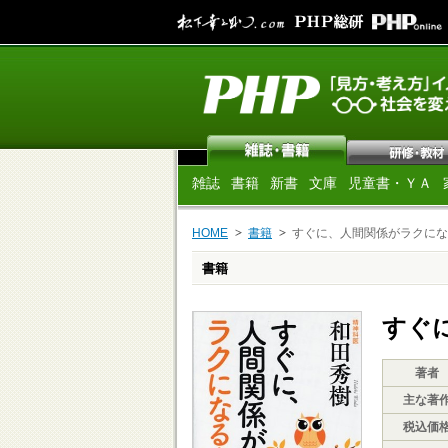
雑誌
書籍
新書
文庫
児童書・ＹＡ
HOME
書籍
すぐに、人間関係がラクにな
書籍
すぐ
著者
主な著
税込価