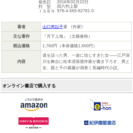
2016年02月22日
発売日
四六判上製
判 型
978-4-569-82781-0
ＩＳＢＮ
著者
山口恵以子
著 《作家》
主な著作
『月下上海』（文藝春秋）
税込価格
1,760円（本体価格1,600円）
道を誤った男、一途に信じすぎた女――江戸深
内容
川を舞台に松本清張賞作家が書き下ろす、男と
女、親と子の葛藤が渦巻く長編時代小説。
オンライン書店で購入する