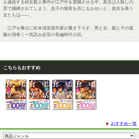
も連続する幼女殺人事件が江戸中を震撼させる中、真吉は人殺しの
罪で捕縛されてしまう。息子の無実を信じるおせいと、真吉を慕う
女たちは――。
江戸を舞台に松本清張賞作家が書き下ろす、男と女、親と子の葛
藤が渦巻く一気読み必至の長編時代小説。
こちらもおすすめ
おすすめ一覧