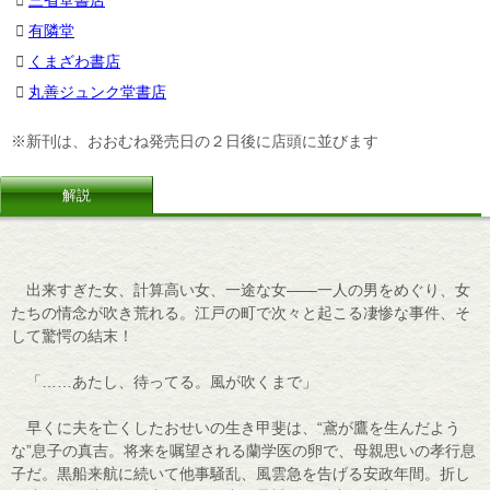
三省堂書店
有隣堂
くまざわ書店
丸善ジュンク堂書店
※新刊は、おおむね発売日の２日後に店頭に並びます
解説
出来すぎた女、計算高い女、一途な女――一人の男をめぐり、女
たちの情念が吹き荒れる。江戸の町で次々と起こる凄惨な事件、そ
して驚愕の結末！
「……あたし、待ってる。風が吹くまで」
早くに夫を亡くしたおせいの生き甲斐は、“鳶が鷹を生んだよう
な”息子の真吉。将来を嘱望される蘭学医の卵で、母親思いの孝行息
子だ。黒船来航に続いて他事騒乱、風雲急を告げる安政年間。折し