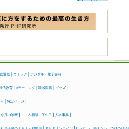
庭通販
コミック
デジタル・電子書籍
通信教育
eラーニング
職域図書
グッズ
ティ
特設ページ
』今月の診断
こころ相談
何の日
人名事典
社員研修のＰＨＰ人材開発
ＰＨＰオンライン
比べない、悩まない「のびのび子育て