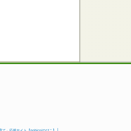
」応援サイト【nobico/のびこ】