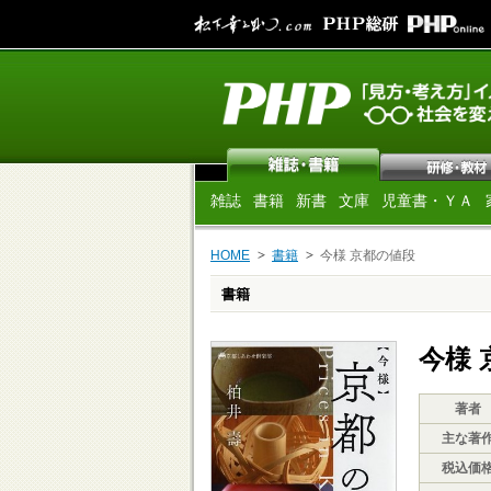
雑誌
書籍
新書
文庫
児童書・ＹＡ
HOME
書籍
今様 京都の値段
書籍
今様 
著者
主な著
税込価