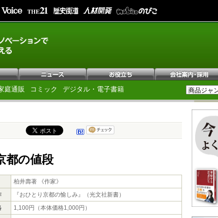
家庭通販
コミック
デジタル・電子書籍
京都の値段
柏井壽著 《作家》
作
『おひとり京都の愉しみ』（光文社新書）
格
1,100円（本体価格1,000円）