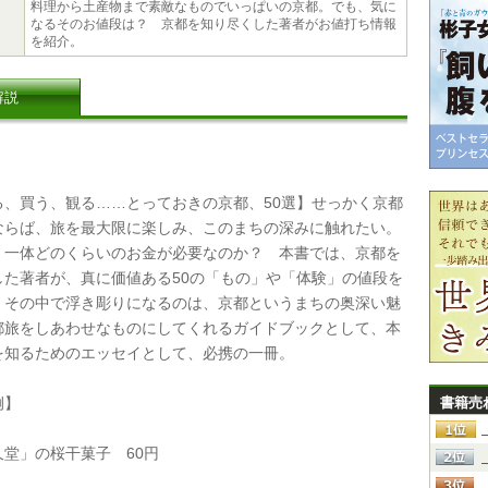
料理から土産物まで素敵なものでいっぱいの京都。でも、気に
なるそのお値段は？ 京都を知り尽くした著者がお値打ち情報
を紹介。
解説
、買う、観る……とっておきの京都、50選】せっかく京都
ならば、旅を最大限に楽しみ、このまちの深みに触れたい。
、一体どのくらいのお金が必要なのか？ 本書では、京都を
した著者が、真に価値ある50の「もの」や「体験」の値段を
。その中で浮き彫りになるのは、京都というまちの奥深い魅
都旅をしあわせなものにしてくれるガイドブックとして、本
を知るためのエッセイとして、必携の一冊。
例】
書籍売
堂」の桜干菓子 60円