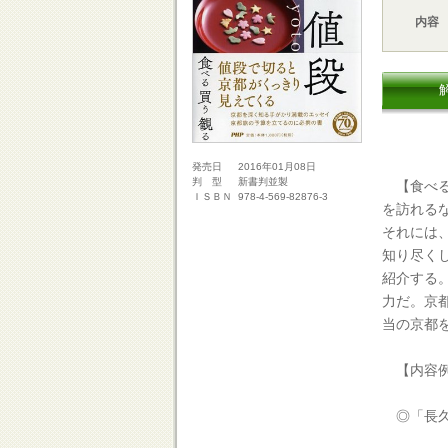
内容
2016年01月08日
発売日
新書判並製
判 型
【食べる
978-4-569-82876-3
ＩＳＢＮ
を訪れる
それには
知り尽く
紹介する
力だ。京
当の京都
【内容
◎「長久