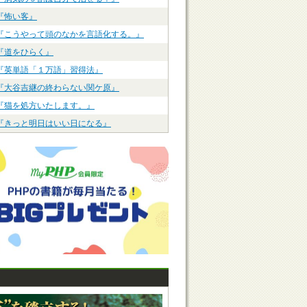
『怖い客』
『こうやって頭のなかを言語化する。』
『道をひらく』
『英単語「１万語」習得法』
『大谷吉継の終わらない関ケ原』
『猫を処方いたします。』
『きっと明日はいい日になる』