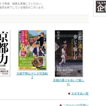
トで再度、検索を実施してください。
販売を終了している場合がございます。
京都下鴨なぞとき写真帖
2
京都の通りを歩いて愉し
む
おすすめ一覧
このページのTOPへ