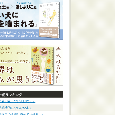
れ筋ランキング
『夢幻花（むげんばな）』
『感情的にならない本』
『病気の９割は自分で治せる！』