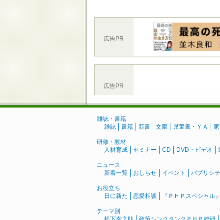
広告PR
広告PR
雑誌・書籍
雑誌
書籍
新書
文庫
児童書・ＹＡ
家
研修・教材
人材育成
セミナー
CD
DVD・ビデオ
ニュース
新着一覧
おしらせ
イベント
パブリシ
お役立ち
日に新た
恋愛相談
『ＰＨＰスペシャル
テーマ別
松下幸之助
政策シンクタンクＰＨＰ総研