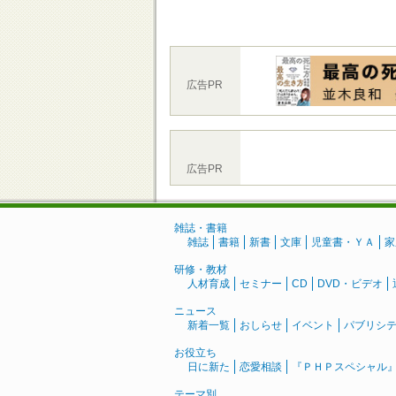
広告PR
広告PR
雑誌・書籍
雑誌
書籍
新書
文庫
児童書・ＹＡ
家
研修・教材
人材育成
セミナー
CD
DVD・ビデオ
ニュース
新着一覧
おしらせ
イベント
パブリシ
お役立ち
日に新た
恋愛相談
『ＰＨＰスペシャル
テーマ別