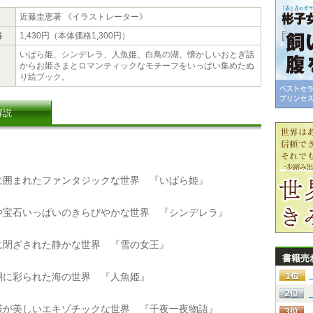
近藤圭恵著 《イラストレーター》
格
1,430円（本体価格1,300円）
いばら姫、シンデレラ、人魚姫、白鳥の湖。懐かしいおとぎ話
からお姫さまとロマンティックなモチーフをいっぱい集めたぬ
り絵ブック。
解説
囲まれたファンタジックな世界 『いばら姫』
宝石いっぱいのきらびやかな世界 『シンデレラ』
閉ざされた静かな世界 『雪の女王』
書籍売
に彩られた海の世界 『人魚姫』
が美しいエキゾチックな世界 『千夜一夜物語』