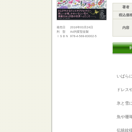
著者
税込価
内容
2016年03月24日
発売日
A4判変型並製
判 型
978-4-569-83002-5
ＩＳＢＮ
いばらに
ドレスや
氷と雪に
魚や珊瑚
伝統紋様