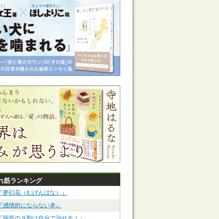
れ筋ランキング
『夢幻花（むげんばな）』
『感情的にならない本』
『病気の９割は自分で治せる！』