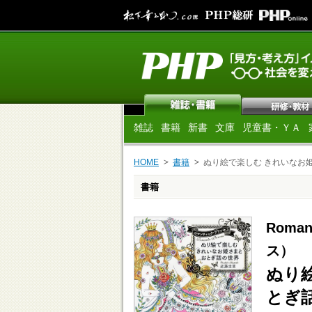
雑誌
書籍
新書
文庫
児童書・ＹＡ
HOME
書籍
ぬり絵で楽しむ きれいなお
書籍
Roma
ス）
ぬり
とぎ