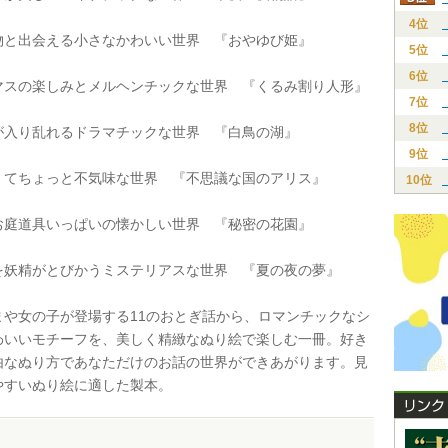
4位
と出会える小さなかわいい世界 『おやゆび姫』
5位
6位
スの楽しみとメルヘンチックな世界 『くるみ割り人形』
7位
8位
入り乱れるドラマチックな世界 『白鳥の湖』
9位
てちょっと不気味な世界 『不思議な国のアリス』
10位
庭道具いっぱいの懐かしい世界 『秘密の花園』
妖精がとびかうミステリアスな世界 『夏の夜の夢』
や女の子が登場する11のおとぎ話から、ロマンチックなシ
わいいモチーフを、美しく精緻なぬり絵で楽しむ一冊。好き
由なぬり方であなただけのお話の世界ができあがります。見
やすいぬり絵に適した製本。