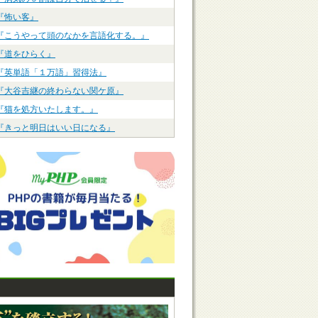
『怖い客』
『こうやって頭のなかを言語化する。』
『道をひらく』
『英単語「１万語」習得法』
『大谷吉継の終わらない関ケ原』
『猫を処方いたします。』
『きっと明日はいい日になる』