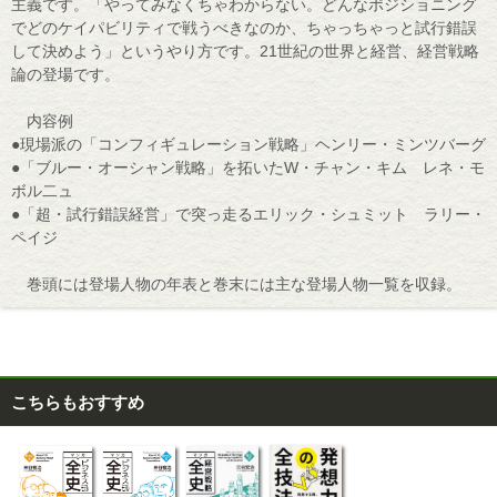
主義です。「やってみなくちゃわからない。どんなポジショニング
でどのケイパビリティで戦うべきなのか、ちゃっちゃっと試行錯誤
して決めよう」というやり方です。21世紀の世界と経営、経営戦略
論の登場です。
内容例
●現場派の「コンフィギュレーション戦略」ヘンリー・ミンツバーグ
●「ブルー・オーシャン戦略」を拓いたW・チャン・キム レネ・モ
ボル二ュ
●「超・試行錯誤経営」で突っ走るエリック・シュミット ラリー・
ペイジ
巻頭には登場人物の年表と巻末には主な登場人物一覧を収録。
こちらもおすすめ