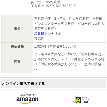
A5判並製
判 型
978-4-569-83050-6
ＩＳＢＮ
三谷宏治著 《K.I.T虎ノ門大学院教授、早稲田
ビジネススクール客員教授、グロービス経営大
著者
学院客員教授》
星井博文
シナリオ
飛高翔
税込価格
1,320円（本体価格1,200円）
ビジネス書大賞などに輝いた『経営戦略全史』
が遂にマンガ化。スピード経営が求められる時
内容
代に対応する戦略はあるのか？ 怒涛の後編
へ。
オンライン書店で購入する