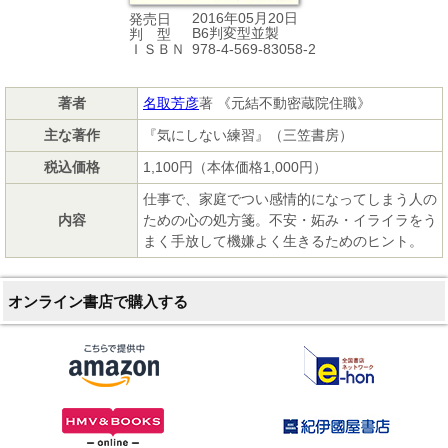
2016年05月20日
発売日
B6判変型並製
判 型
978-4-569-83058-2
ＩＳＢＮ
著者
名取芳彦
著 《元結不動密蔵院住職》
主な著作
『気にしない練習』（三笠書房）
税込価格
1,100円（本体価格1,000円）
仕事で、家庭でつい感情的になってしまう人の
内容
ための心の処方箋。不安・妬み・イライラをう
まく手放して機嫌よく生きるためのヒント。
オンライン書店で購入する