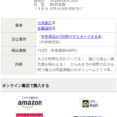
2016年06月15日
発売日
B6判並製
判 型
978-4-569-83079-7
ＩＳＢＮ
小池直己
著
著者
佐藤誠司
著
『
中学英語が7日間でマスターできる本
』
主な著作
（PHP研究所）
税込価格
713円（本体価格648円）
大人が時間を忘れてハマる！ 脳に心地よい疲
内容
労感を味わえる！ ひらめき力や視野の広さを
問う極上の問題満載の大ボリュームクイズ本。
オンライン書店で購入する