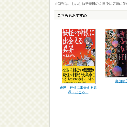
※新刊は、おおむね発売日の２日後に店頭に並
こちらもおすすめ
御伽草
妖怪・神様に出会える異
界（ところ）