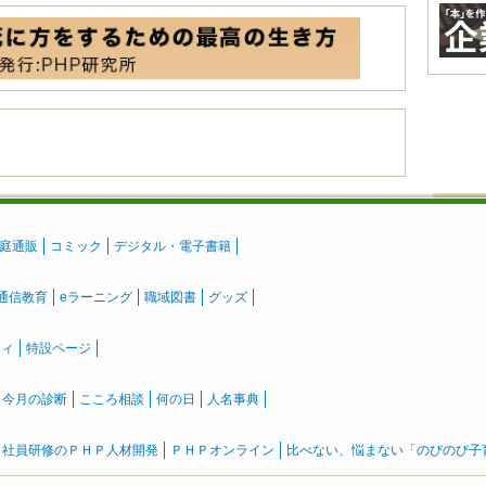
庭通販
コミック
デジタル・電子書籍
通信教育
eラーニング
職域図書
グッズ
ティ
特設ページ
』今月の診断
こころ相談
何の日
人名事典
社員研修のＰＨＰ人材開発
ＰＨＰオンライン
比べない、悩まない「のびのび子育て