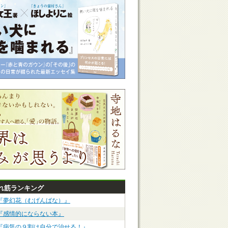
れ筋ランキング
『夢幻花（むげんばな）』
『感情的にならない本』
『病気の９割は自分で治せる！』