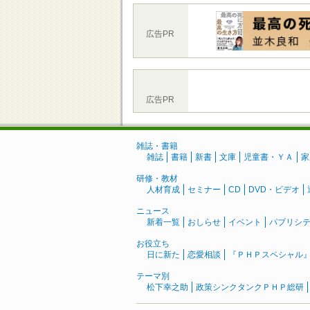
広告PR
広告PR
雑誌・書籍
雑誌
書籍
新書
文庫
児童書・ＹＡ
家
研修・教材
人材育成
セミナー
CD
DVD・ビデオ
ニュース
新着一覧
おしらせ
イベント
パブリシ
お役立ち
日に新た
恋愛相談
『ＰＨＰスペシャル
テーマ別
松下幸之助
政策シンクタンクＰＨＰ総研