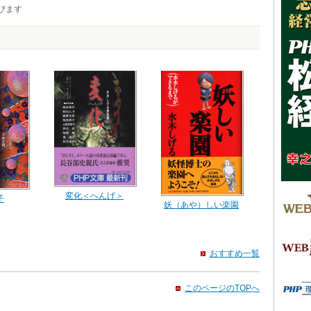
びます
変化＜へんげ＞
子
妖（あや）しい楽園
おすすめ一覧
このページのTOPへ