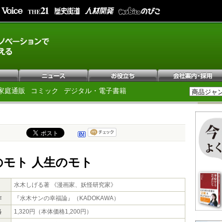
家庭通販
コミック
デジタル・電子書籍
のモト 人生のモト
水木しげる著 《漫画家、妖怪研究家》
作
『水木サンの幸福論』（KADOKAWA）
格
1,320円（本体価格1,200円）