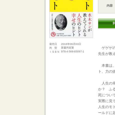
内容
2016年06月03日
発売日
ゲゲゲの
新書判並製
判 型
978-4-569-83097-1
ＩＳＢＮ
先生が教
本書は、
ト、力の
人生の幸
か？ ふ
死につい
実際に見
人生のモ
ールドに