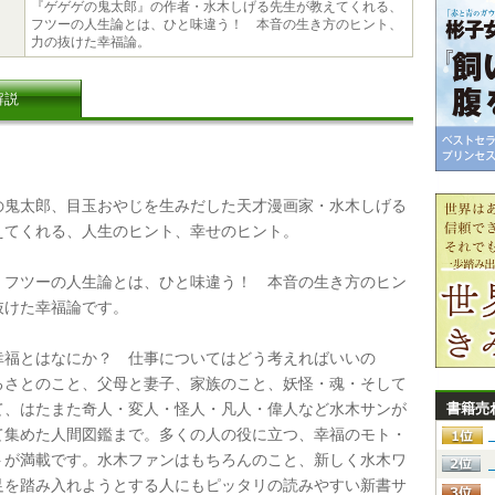
『ゲゲゲの鬼太郎』の作者・水木しげる先生が教えてくれる、
フツーの人生論とは、ひと味違う！ 本音の生き方のヒント、
力の抜けた幸福論。
解説
鬼太郎、目玉おやじを生みだした天才漫画家・水木しげる
えてくれる、人生のヒント、幸せのヒント。
フツーの人生論とは、ひと味違う！ 本音の生き方のヒン
抜けた幸福論です。
福とはなにか？ 仕事についてはどう考えればいいの
るさとのこと、父母と妻子、家族のこと、妖怪・魂・そして
て、はたまた奇人・変人・怪人・凡人・偉人など水木サンが
書籍売
て集めた人間図鑑まで。多くの人の役に立つ、幸福のモト・
トが満載です。水木ファンはもちろんのこと、新しく水木ワ
足を踏み入れようとする人にもピッタリの読みやすい新書サ