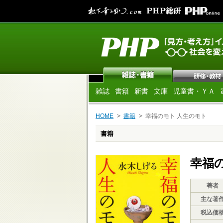
雑誌
書籍
新書
文庫
児童書・ＹＡ
HOME
書籍
幸福のモト 人生のモト
書籍
幸福
著者
主な著
税込価