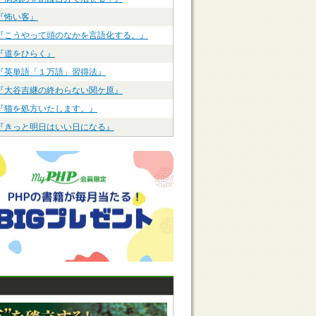
『怖い客』
『こうやって頭のなかを言語化する。』
『道をひらく』
『英単語「１万語」習得法』
『大谷吉継の終わらない関ケ原』
『猫を処方いたします。』
『きっと明日はいい日になる』