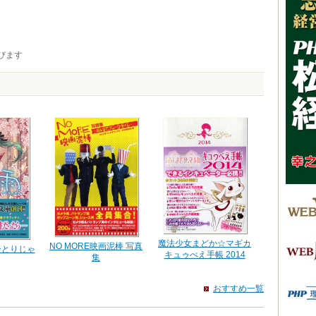
びます
魔法少女まどか☆マギカ
NO MORE映画泥棒 写真
ひとりじゃ
キュゥべえ手帳 2014
集
おすすめ一覧