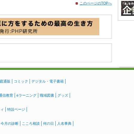
このページのTOPへ
庭通販
コミック
デジタル・電子書籍
通信教育
eラーニング
職域図書
グッズ
ティ
特設ページ
』今月の診断
こころ相談
何の日
人名事典