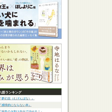
れ筋ランキング
『夢幻花（むげんばな）』
『感情的にならない本』
『病気の９割は自分で治せる！』