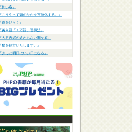
『怖い客』
『こうやって頭のなかを言語化する。』
『道をひらく』
『英単語「１万語」習得法』
『大谷吉継の終わらない関ケ原』
『猫を処方いたします。』
『きっと明日はいい日になる』