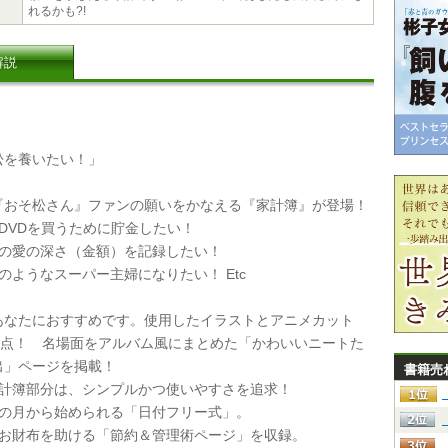
れるかも?!
解説
を養いたい！」
おそ松さん』ファンの願いをかなえる『家計簿』が登場！
DVDを買うために貯金したい！
への愛の深さ（金額）を記録したい！
のようなスーパー主婦になりたい！ Etc
なたにおすすめです。使用したイラストとアニメカット
00点！ 名場面をアルバム風にまとめた「かわいいニートた
出」ページを掲載！
書籍売
家計簿部分は、シンプルかつ使いやすさを追求！
その月から始められる「日付フリー式」。
のお財布を助ける「節約＆管理術ページ」を収録。