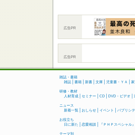
広告PR
広告PR
雑誌・書籍
雑誌
書籍
新書
文庫
児童書・ＹＡ
家
研修・教材
人材育成
セミナー
CD
DVD・ビデオ
ニュース
新着一覧
おしらせ
イベント
パブリシ
お役立ち
日に新た
恋愛相談
『ＰＨＰスペシャル
テーマ別