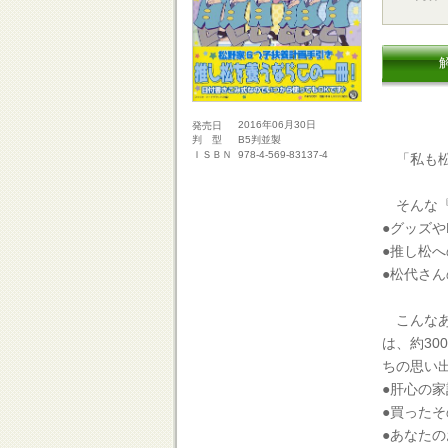
2016年06月30日
発売日
B5判並製
判 型
978-4-569-83137-4
ＩＳＢＮ
「私も松
そんな『
●グッズや
●推し松
●松代さん
こんなあ
は、約3
ちの思い
●肝心の
●買った
●あなた