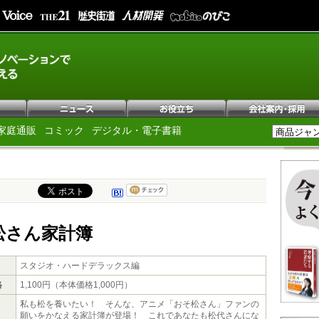
家庭通販
コミック
デジタル・電子書籍
松さん家計簿
スタジオ・ハードデラックス編
格
1,100円（本体価格1,000円）
私も松を養いたい！ そんな、アニメ「おそ松さん」ファンの
願いをかなえる家計簿が登場！ これであなたも松代さんにな