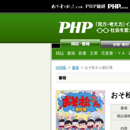
雑誌
書籍
新書
文庫
児童書・ＹＡ
HOME
書籍
おそ松さん家計簿
書籍
おそ
著者
税込価
内容