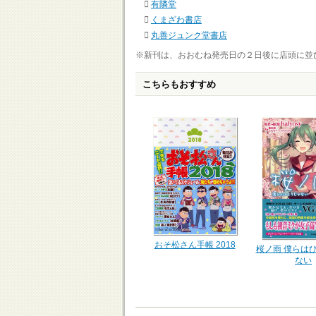
有隣堂
くまざわ書店
丸善ジュンク堂書店
※新刊は、おおむね発売日の２日後に店頭に並
こちらもおすすめ
おそ松さん手帳 2018
桜ノ雨 僕らは
ない