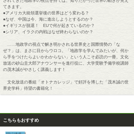
されてきた地政学の視点を持てば、知りたかった世界の動きが見え
てきます。
●アメリカ大統領選挙後の世界はどう変わる？
●なぜ、中国は今、海に進出しようとするのか？
●イギリスが脱退！ EUで何が起きているのか？
●シリア、イラクの内戦はなぜ終わらないのか？
……地政学の視点で解き明かされる世界史と国際情勢の「な
ぜ？」は、まさに目からウロコ。「地政学を学んでみたいが、何か
ら手をつけたらよいかわからない」という人こそ必読の一冊。文化
放送の砂山圭大郎アナウンサーを進行役に、大学受験予備学校講師
の茂木誠がやさしく講義します！
文化放送の番組「オトナカレッジ」で好評を博した「茂木誠の世
界史学科」待望の書籍化！
こちらもおすすめ