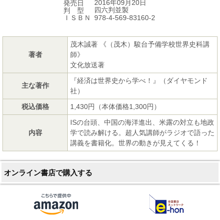
2016年09月20日
発売日
四六判並製
判 型
978-4-569-83160-2
ＩＳＢＮ
茂木誠著 《（茂木）駿台予備学校世界史科講
著者
師》
文化放送著
『経済は世界史から学べ！』（ダイヤモンド
主な著作
社）
税込価格
1,430円（本体価格1,300円）
ISの台頭、中国の海洋進出、米露の対立も地政
内容
学で読み解ける。超人気講師がラジオで語った
講義を書籍化。世界の動きが見えてくる！
オンライン書店で購入する