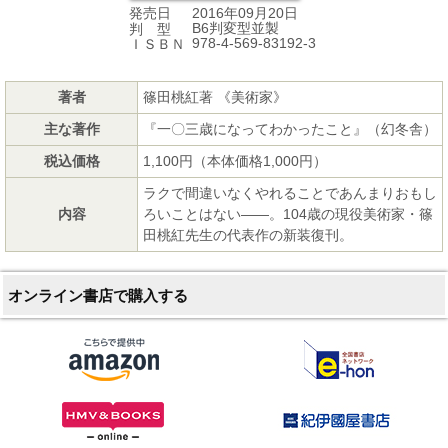
2016年09月20日
発売日
B6判変型並製
判 型
978-4-569-83192-3
ＩＳＢＮ
著者
篠田桃紅著 《美術家》
主な著作
『一〇三歳になってわかったこと』（幻冬舎）
税込価格
1,100円（本体価格1,000円）
ラクで間違いなくやれることであんまりおもし
内容
ろいことはない――。104歳の現役美術家・篠
田桃紅先生の代表作の新装復刊。
オンライン書店で購入する