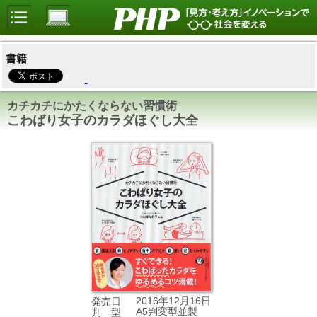
書籍
カチカチにかたくならない習慣術
こわばり女子のカラダほぐし大全
2016年12月16日
発売日
A5判変型並製
判 型