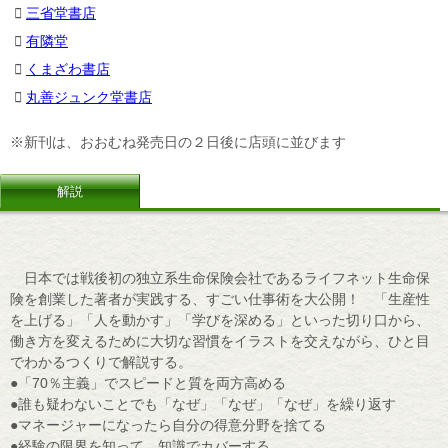
三省堂書店
有隣堂
くまざわ書店
丸善ジュンク堂書店
※新刊は、おおむね発売日の２日後に店頭に並びます
解説
日本では戦後初の独立系生命保険会社であるライフネット生命保
険を創業した著者が実践する、すごい仕事術を大公開！ 「生産性
を上げる」「人を動かす」「学びを深める」といった切り口から、
働き方を変えるために大切な習慣をイラストを交えながら、ひと目
でわかるつくりで解説する。
●「70％主義」でスピードと質を両方高める
●誰も疑わないことでも「なぜ」「なぜ」「なぜ」を繰り返す
●マネージャーになったら自分の得意分野を捨てる
●経験の限界を知って、知識でカバーする